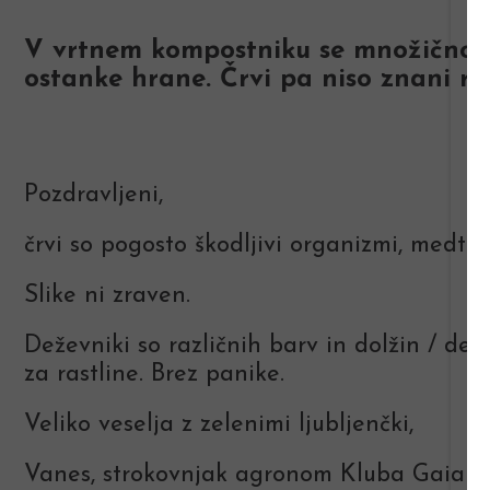
V vrtnem kompostniku se množično poj
ostanke hrane. Črvi pa niso znani rdeč
Pozdravljeni,
črvi so pogosto škodljivi organizmi, medtem
Slike ni zraven.
Deževniki so različnih barv in dolžin / debe
za rastline. Brez panike.
Veliko veselja z zelenimi ljubljenčki,
Vanes, strokovnjak agronom Kluba Gaia