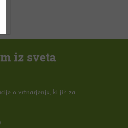
em iz sveta
je o vrtnarjenju, ki jih za