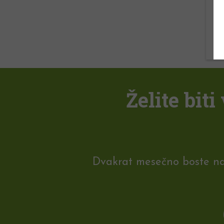
Želite bit
Dvakrat mesečno boste na e