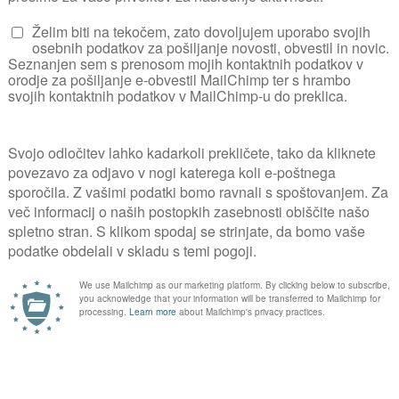
KJE 
Za komentiranje se prijavite
PRIJAVA
kovnih vsebin poiščite v