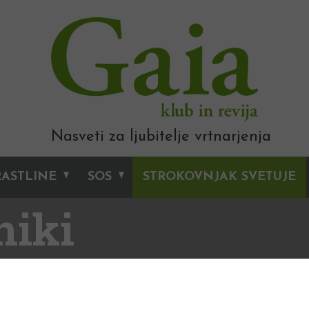
Nasveti za ljubitelje vrtnarjenja
RASTLINE
SOS
STROKOVNJAK SVETUJE
niki