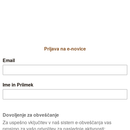
avljajo črvi ki predelujejo vsebino (o
i "predelovalci". Več na sliki.
 ko so deževniki zelo koristni.
lin. Lahko so rdeči, rjavi do črni. Vsi so kori