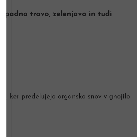
dpadno travo, zelenjavo in tudi
stni, ker predelujejo organsko snov v gnojilo