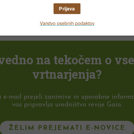
NAROČILO REVIJE
i vedno na tekočem o vs
vrtnarjenja?
-mail prejeli zanimive in uporabne informaci
vas pripravlja uredništvo revije Gaia.
ŽELIM PREJEMATI E-NOVICE