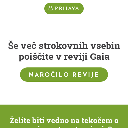
PRIJAVA
Še več strokovnih vsebin
poiščite v reviji Gaia
NAROČILO REVIJE
Želite biti vedno na tekočem o