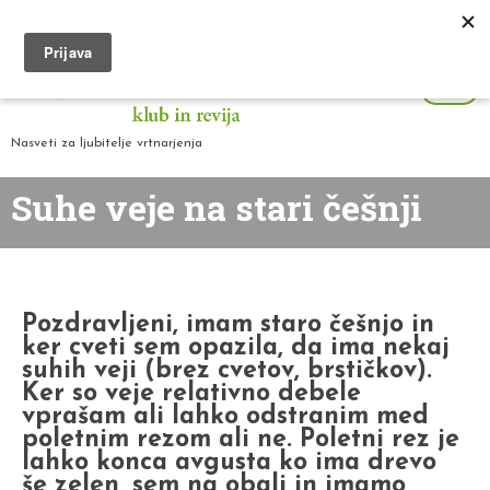
Nasveti za ljubitelje vrtnarjenja
Suhe veje na stari češnji
Pozdravljeni, imam staro češnjo in
ker cveti sem opazila, da ima nekaj
suhih veji (brez cvetov, brstičkov).
Ker so veje relativno debele
vprašam ali lahko odstranim med
poletnim rezom ali ne. Poletni rez je
lahko konca avgusta ko ima drevo
še zelen, sem na obali in imamo