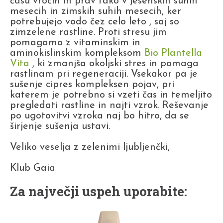
času vročin in prav tako v jesenskih suhih
mesecih in zimskih suhih mesecih, ker
potrebujejo vodo čez celo leto , saj so
zimzelene rastline. Proti stresu jim
pomagamo z vitaminskim in
aminokislinskim kompleksom
Bio Plantella
Vita
, ki zmanjša okoljski stres in pomaga
rastlinam pri regeneraciji. Vsekakor pa je
sušenje cipres kompleksen pojav, pri
katerem je potrebno si vzeti čas in temeljito
pregledati rastline in najti vzrok. Reševanje
po ugotovitvi vzroka naj bo hitro, da se
širjenje sušenja ustavi.
Veliko veselja z zelenimi ljubljenčki,
Klub Gaia
Za največji uspeh uporabite: