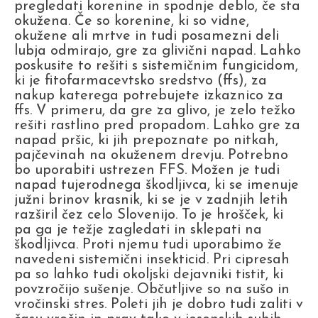
pregledati korenine in spodnje deblo, če sta
okužena. Če so korenine, ki so vidne,
okužene ali mrtve in tudi posamezni deli
lubja odmirajo, gre za glivični napad. Lahko
poskusite to rešiti s sistemičnim fungicidom,
ki je fitofarmacevtsko sredstvo (ffs), za
nakup katerega potrebujete izkaznico za
ffs. V primeru, da gre za glivo, je zelo težko
rešiti rastlino pred propadom. Lahko gre za
napad pršic, ki jih prepoznate po nitkah,
pajčevinah na okuženem drevju. Potrebno
bo uporabiti ustrezen FFS. Možen je tudi
napad tujerodnega škodljivca, ki se imenuje
južni brinov krasnik, ki se je v zadnjih letih
razširil čez celo Slovenijo. To je hrošček, ki
pa ga je težje zagledati in sklepati na
škodljivca. Proti njemu tudi uporabimo že
navedeni sistemični insekticid. Pri cipresah
pa so lahko tudi okoljski dejavniki tistit, ki
povzročijo sušenje. Občutljive so na sušo in
vročinski stres. Poleti jih je dobro tudi zaliti v