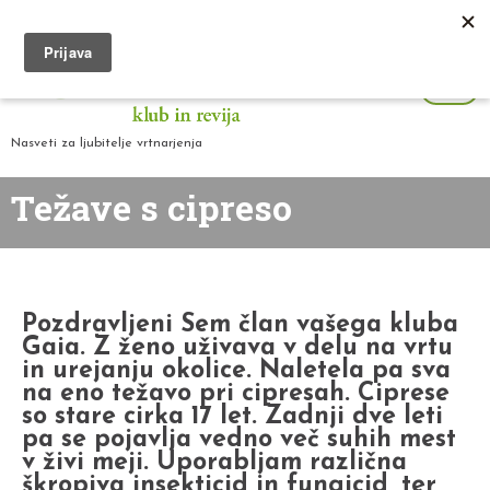
Nasveti za ljubitelje vrtnarjenja
Težave s cipreso
Pozdravljeni Sem član vašega kluba
Gaia. Z ženo uživava v delu na vrtu
in urejanju okolice. Naletela pa sva
na eno težavo pri cipresah. Ciprese
so stare cirka 17 let. Zadnji dve leti
pa se pojavlja vedno več suhih mest
v živi meji. Uporabljam različna
škropiva insekticid in fungicid, ter