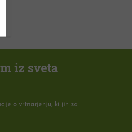
em iz sveta
je o vrtnarjenju, ki jih za