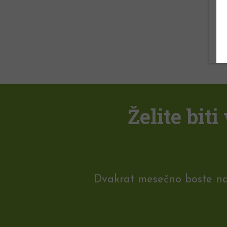
Želite bit
Dvakrat mesečno boste na e