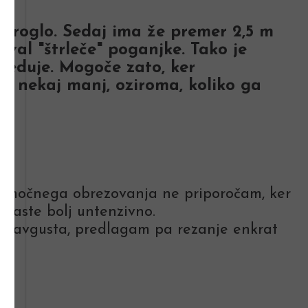
 kroglo. Sedaj ima že premer 2,5 m
oval "štrleče" poganjke. Tako je
preduje. Mogoče zato, ker
e nekaj manj, oziroma, koliko ga
lo močnega obrezovanja ne priporočam, ker
 raste bolj untenzivno.
 in avgusta, predlagam pa rezanje enkrat