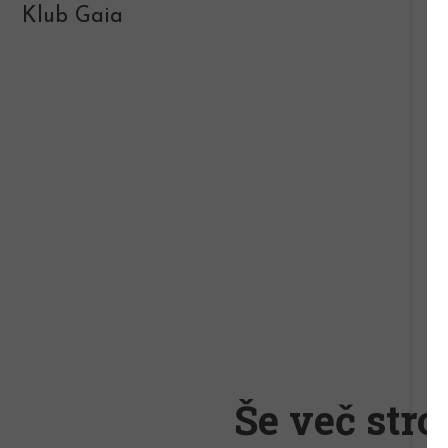
Klub Gaia
Še več stro