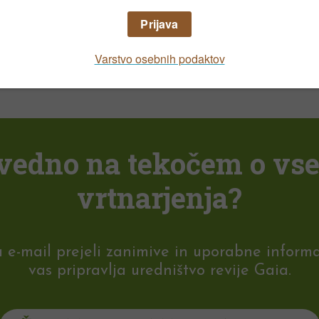
NAROČILO REVIJE
i vedno na tekočem o vs
vrtnarjenja?
-mail prejeli zanimive in uporabne informaci
vas pripravlja uredništvo revije Gaia.