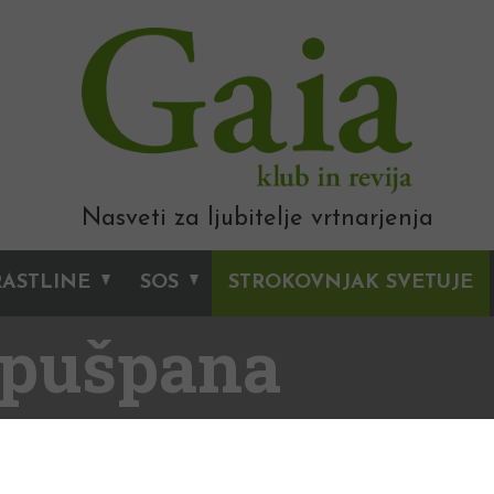
Nasveti za ljubitelje vrtnarjenja
RASTLINE
SOS
STROKOVNJAK SVETUJE
 pušpana