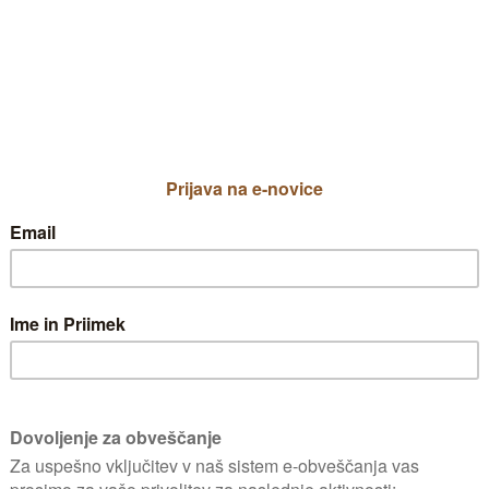
30 let star pušpan, ki ga obrezujem v
a obrezoval tako, da sem krajšal, izrez
l. Zdi se mi, da zadnja leta hitreje na
 možno "zmanjšati" na premer 2 m ali š
la za odgovor.
špan obrezovati večkrat letno po malem. Ze
časi raste, potem ko se prilagodi na okolje pa
rastni sezoni . Praviloma se obrezuje junija
ta.