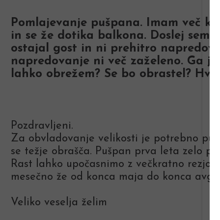
Pomlajevanje pušpana. Imam več kot 
in se že dotika balkona. Doslej sem g
ostajal gost in ni prehitro napredova
napredovanje ni več zaželeno. Ga je
lahko obrežem? Se bo obrastel? Hva
Pozdravljeni.
Za obvladovanje velikosti je potrebno pu
se težje obrašča. Pušpan prva leta zelo po
Rast lahko upočasnimo z večkratno rezjo v 
mesečno že od konca maja do konca avgus
Veliko veselja želim