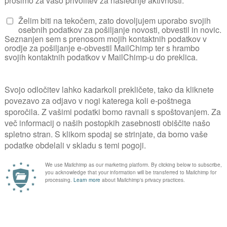
KJE 
Za komentiranje se prijavite
PRIJAVA
kovnih vsebin poiščite v