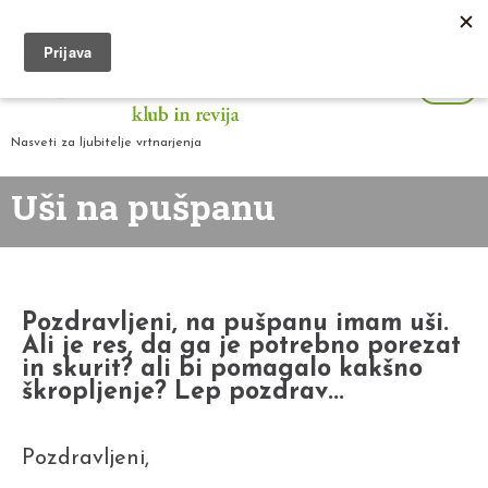
Nasveti za ljubitelje vrtnarjenja
Uši na pušpanu
Pozdravljeni, na pušpanu imam uši.
Ali je res, da ga je potrebno porezat
in skurit? ali bi pomagalo kakšno
škropljenje? Lep pozdrav...
Pozdravljeni,