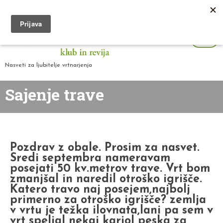
Nasveti za ljubitelje vrtnarjenja
Sajenje trave
Pozdrav z obale. Prosim za nasvet.
Sredi septembra nameravam
posejati 50 kv.metrov trave. Vrt bom
zmanjšal in naredil otroško igrišče.
Katero travo naj posejem,najbolj
primerno za otroško igrišče? zemlja
v vrtu je težka ilovnata,lani pa sem v
vrt speljal nekaj karjol peska za