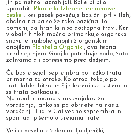
jih pametno razrahljali. Bolje bi bilo
uporabiti
Plantella Izbrane kremenove
peske
, ker pesek povečuje bazični pH v tleh,
obalna tla pa so že tako bazična. To
pomeni, da hranila niso dostopna travi. Ker
v obalnih tleh močno primankuje organske
snovi, je najbolje gnojiti z organskim
gnojilom
Plantella Organik
, dva tedna
pred sejanjem. Gnojilo potrebuje vodo, zato
zalivamo ali potresemo pred dežjem.
Če boste sejali septembra bo težko trata
primerna za otroke. Ko otroci tekajo po
trati lahko hitro uničijo koreninski sistem in
se trata poškoduje.
Na obali nimamo strokovnjakov za
vprašanja, lahko se pa obrnete na nas z
vprašanji. Tudi v Gai vedno septembra in
spomladi pišemo o urejanju trate.
Veliko veselja z zelenimi ljubljenčki,