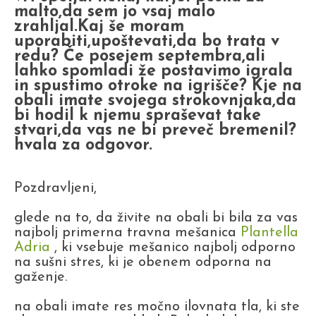
malto,da sem jo vsaj malo
zrahljal.Kaj še moram
uporabiti,upoštevati,da bo trata v
redu? Če posejem septembra,ali
lahko spomladi že postavimo igrala
in spustimo otroke na igrišče? Kje na
obali imate svojega strokovnjaka,da
bi hodil k njemu spraševat take
stvari,da vas ne bi preveč bremenil?
hvala za odgovor.
Pozdravljeni,
glede na to, da živite na obali bi bila za vas
najbolj primerna travna mešanica
Plantella
Adria
, ki vsebuje mešanico najbolj odporno
na sušni stres, ki je obenem odporna na
gaženje.
na obali imate res močno ilovnata tla, ki ste