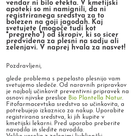
vendar ni bilo efekta. V kmetijski
apoteki so mi namignili, da ni
registriranega sredstva za to
bolezen na goji jagodah. Kaj
svetujete (mogoče tudi kot
"pregreho") od škropiv, ki so sicer
predvidena za plesni na sadju ali
zelenjavi. V naprej hvala za nasvet!
Pozdravljeni,
glede problema s pepelasto plesnijo vam
svetujemo sledeče. Od naravnih pripravkov
je najbolj učinkovit preventivni pripravek na
osnovi njivske preslice
Bio Plantella Natur
.
Fitofarmacevtska sredstva so učinkovita, a
potrebujejo izkaznico za nakup. Uporabite
registrirana sredstva, ki jih kupite v
kmetijski lekarni. Pred uporabo preberite
navodila in sledite navodila.