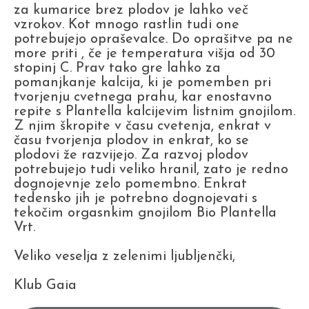
za kumarice brez plodov je lahko več
vzrokov. Kot mnogo rastlin tudi one
potrebujejo opraševalce. Do oprašitve pa ne
more priti , če je temperatura višja od 30
stopinj C. Prav tako gre lahko za
pomanjkanje kalcija, ki je pomemben pri
tvorjenju cvetnega prahu, kar enostavno
repite s Plantella kalcijevim listnim gnojilom.
Z njim škropite v času cvetenja, enkrat v
času tvorjenja plodov in enkrat, ko se
plodovi že razvijejo. Za razvoj plodov
potrebujejo tudi veliko hranil, zato je redno
dognojevnje zelo pomembno. Enkrat
tedensko jih je potrebno dognojevati s
tekočim orgasnkim gnojilom Bio Plantella
Vrt.
Veliko veselja z zelenimi ljubljenčki,
Klub Gaia