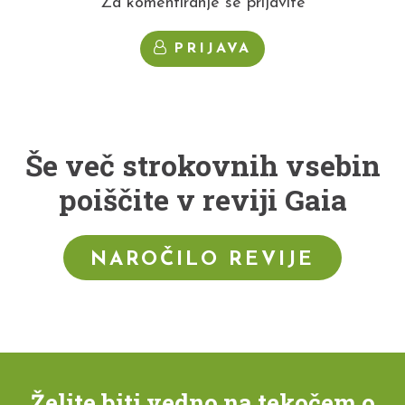
Za komentiranje se prijavite
PRIJAVA
Še več strokovnih vsebin
poiščite v reviji Gaia
NAROČILO REVIJE
Želite biti vedno na tekočem o