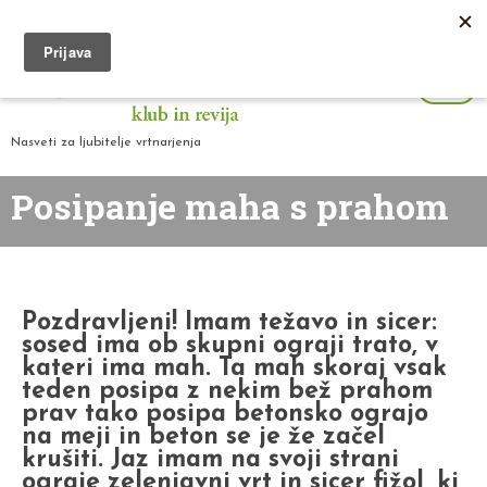
Nasveti za ljubitelje vrtnarjenja
Posipanje maha s prahom
Pozdravljeni! Imam težavo in sicer:
sosed ima ob skupni ograji trato, v
kateri ima mah. Ta mah skoraj vsak
teden posipa z nekim bež prahom
prav tako posipa betonsko ograjo
na meji in beton se je že začel
krušiti. Jaz imam na svoji strani
ograje zelenjavni vrt in sicer fižol, ki