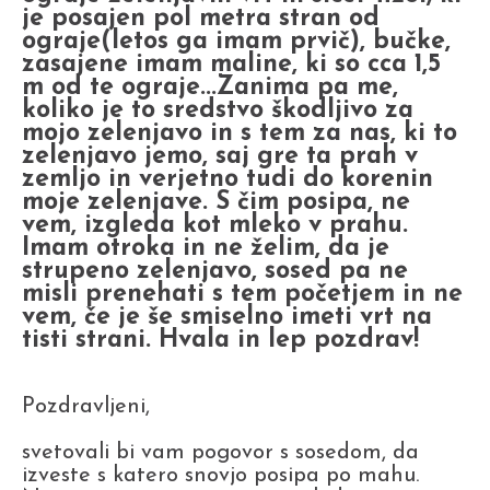
je posajen pol metra stran od
ograje(letos ga imam prvič), bučke,
zasajene imam maline, ki so cca 1,5
m od te ograje...Zanima pa me,
koliko je to sredstvo škodljivo za
mojo zelenjavo in s tem za nas, ki to
zelenjavo jemo, saj gre ta prah v
zemljo in verjetno tudi do korenin
moje zelenjave. S čim posipa, ne
vem, izgleda kot mleko v prahu.
Imam otroka in ne želim, da je
strupeno zelenjavo, sosed pa ne
misli prenehati s tem početjem in ne
vem, če je še smiselno imeti vrt na
tisti strani. Hvala in lep pozdrav!
Pozdravljeni,
svetovali bi vam pogovor s sosedom, da
izveste s katero snovjo posipa po mahu.