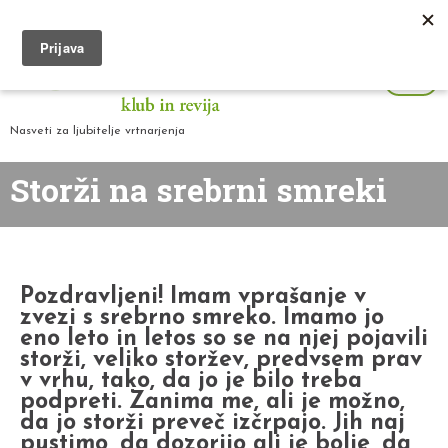
Nasveti za ljubitelje vrtnarjenja
Storži na srebrni smreki
Pozdravljeni! Imam vprašanje v
zvezi s srebrno smreko. Imamo jo
eno leto in letos so se na njej pojavili
storži, veliko storžev, predvsem prav
v vrhu, tako, da jo je bilo treba
podpreti. Zanima me, ali je možno,
da jo storži preveč izčrpajo. Jih naj
pustimo, da dozorijo ali je bolje, da