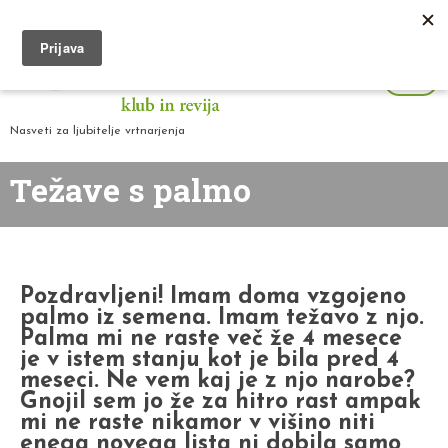
Nasveti za ljubitelje vrtnarjenja
Težave s palmo
Pozdravljeni! Imam doma vzgojeno
palmo iz semena. Imam težavo z njo.
Palma mi ne raste več že 4 mesece
je v istem stanju kot je bila pred 4
meseci. Ne vem kaj je z njo narobe?
Gnojil sem jo že za hitro rast ampak
mi ne raste nikamor v višino niti
enega novega lista ni dobila samo