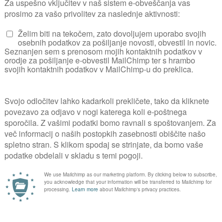
Topaz, ki obrodi v septembru in je dobro prez
KJE 
Za komentiranje se prijavite
PRIJAVA