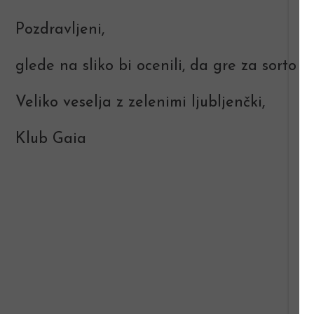
Pozdravljeni,
glede na sliko bi ocenili, da gre za sorto 
Veliko veselja z zelenimi ljubljenčki,
Klub Gaia