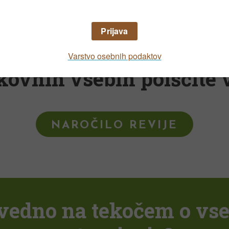
kovnih vsebin poiščite v
NAROČILO REVIJE
i vedno na tekočem o vs