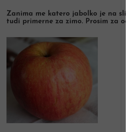
Zanima me katero jabolko je na sliki.
tudi primerne za zimo. Prosim za od