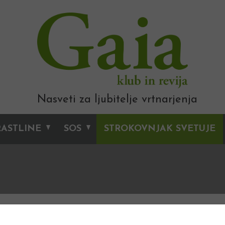
Nasveti za ljubitelje vrtnarjenja
RASTLINE
SOS
STROKOVNJAK SVETUJE