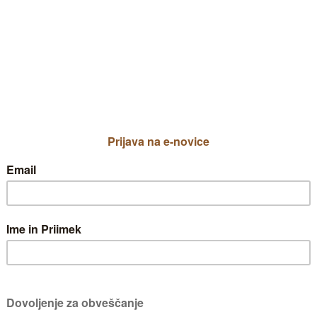
 Lani mi je ta jablana čudovito obrodil
govor