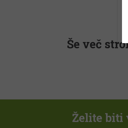
Še več stro
Želite bit