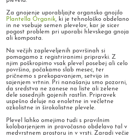
plevela.
Za gnojenje uporabljajte organsko gnojilo
Plantella Organik
, ki je tehnološko obdelano
in ne vsebuje semen plevelov, kar je sicer
pogost problem pri uporabi hlevskega gnoja
ali komposta.
Na večjih zapleveljenih površinah si
pomagamo z registriranimi pripravki. Z
njim poškropimo vsak plevel posebej ali celo
površino, počakamo slab mesec, ter
pričnemo s prekopavanjem, setvijo in
sajenjem vrtnin. Pri nanašanju smo pozorni,
da sredstva ne zanese na liste ali zelene
dele sosednjih gojenih rastlin. Pripravek
uspešno deluje na enoletne in večletne
ozkolistne in širokolistne plevele.
Plevel lahko omejimo tudi s pravilnim
kolobarjenjem in pravočasno obdelavo tal v
medvrstnem prostoru in v vrsti. Zaradi večje