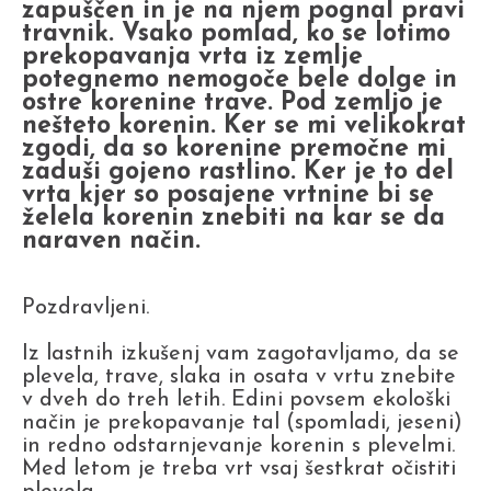
zapuščen in je na njem pognal pravi
travnik. Vsako pomlad, ko se lotimo
prekopavanja vrta iz zemlje
potegnemo nemogoče bele dolge in
ostre korenine trave. Pod zemljo je
nešteto korenin. Ker se mi velikokrat
zgodi, da so korenine premočne mi
zaduši gojeno rastlino. Ker je to del
vrta kjer so posajene vrtnine bi se
želela korenin znebiti na kar se da
naraven način.
Pozdravljeni.
Iz lastnih izkušenj vam zagotavljamo, da se
plevela, trave, slaka in osata v vrtu znebite
v dveh do treh letih. Edini povsem ekološki
način je prekopavanje tal (spomladi, jeseni)
in redno odstarnjevanje korenin s plevelmi.
Med letom je treba vrt vsaj šestkrat očistiti