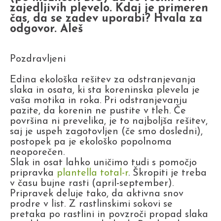
zajedljivih plevelo. Kdaj je primeren
čas, da se zadev uporabi? Hvala za
odgovor. Aleš
Pozdravljeni
Edina ekološka rešitev za odstranjevanja
slaka in osata, ki sta koreninska plevela je
vaša motika in roka. Pri odstranjevanju
pazite, da korenin ne pustite v tleh. Če
površina ni prevelika, je to najboljša rešitev,
saj je uspeh zagotovljen (če smo dosledni),
postopek pa je ekološko popolnoma
neoporečen.
Slak in osat lahko uničimo tudi s pomočjo
pripravka
plantella total-r
. Škropiti je treba
v času bujne rasti (april-september).
Pripravek deluje tako, da aktivna snov
prodre v list. Z rastlinskimi sokovi se
pretaka po rastlini in povzroči propad slaka