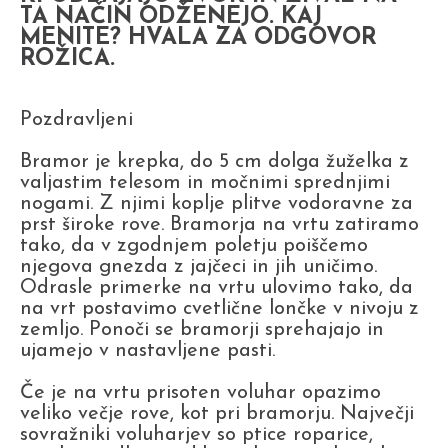
TA NAČIN ODŽENEJO. KAJ
MENITE? HVALA ZA ODGOVOR
ROŽICA.
Pozdravljeni
Bramor je krepka, do 5 cm dolga žuželka z
valjastim telesom in močnimi sprednjimi
nogami. Z njimi koplje plitve vodoravne za
prst široke rove. Bramorja na vrtu zatiramo
tako, da v zgodnjem poletju poiščemo
njegova gnezda z jajčeci in jih uničimo.
Odrasle primerke na vrtu ulovimo tako, da
na vrt postavimo cvetlične lončke v nivoju z
zemljo. Ponoči se bramorji sprehajajo in
ujamejo v nastavljene pasti.
Če je na vrtu prisoten voluhar opazimo
veliko večje rove, kot pri bramorju. Največji
sovražniki voluharjev so ptice roparice,