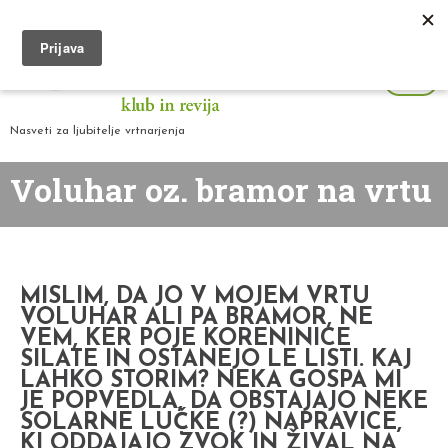
Nasveti za ljubitelje vrtnarjenja
Voluhar oz. bramor na vrtu
MISLIM, DA JO V MOJEM VRTU
VOLUHAR ALI PA BRAMOR, NE
VEM, KER POJE KORENINICE
SILATE IN OSTANEJO LE LISTI. KAJ
LAHKO STORIM? NEKA GOSPA MI
JE POPVEDLA, DA OBSTAJAJO NEKE
SOLARNE LUČKE (?) NAPRAVICE,
KI ODDAJAJO ZVOK IN ŽIVAL NA