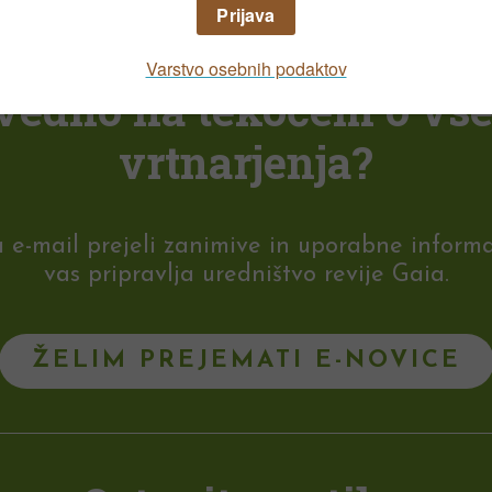
i vedno na tekočem o vs
vrtnarjenja?
-mail prejeli zanimive in uporabne informaci
vas pripravlja uredništvo revije Gaia.
ŽELIM PREJEMATI E-NOVICE