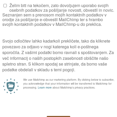
Za komentiranje se prijavite
PRIJAVA
kovnih vsebin poiščite v
NAROČILO REVIJE