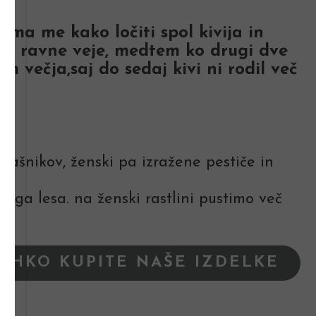
nima me kako ločiti spol kivija in
ka, ravne veje, medtem ko drugi dve
m večja,saj do sedaj kivi ni rodil več
prašnikov, ženski pa izražene pestiče in
nega lesa. na ženski rastlini pustimo več
LAHKO KUPITE NAŠE IZDELKE