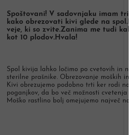
Spoštovani! V sadovnjaku imam tri sad
kako obrezovati kivi glede na spol.
veje, ki so zvite.Zanima me tudi kako
kot 10 plodov.Hvala!
Spol kivija lahko ločimo po cvetovih in ne 
sterilne prašnike. Obrezovanje moških in že
Kivi obrezujemo podobno trti ker rodi na en
poganjkov, da bo več možnosti cvetenja zat
Moško rastlino bolj omejujemo največ na 2