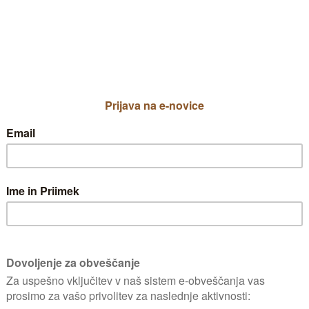
ike kivija,ki je star že okoli 10 let.Za
Kolikor opažam ima ena sadika, sredins
 obrezovati te rastline,da bo rodnost či
po rasti. Moški cvetovi imajo veliko izrazitih 
nskih rastlin se nekoliko razlikuje.
oletnih poganjkih ki rastejo iz dvo ali trilet
o pustimo tudi 12 očes to je daljši šparon.
- 6 očes.
KJE 