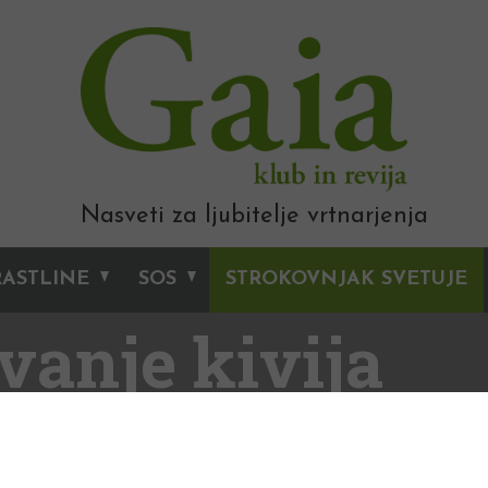
Nasveti za ljubitelje vrtnarjenja
RASTLINE
SOS
STROKOVNJAK SVETUJE
vanje kivija