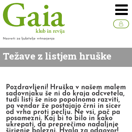
Nasveti za ljubitelje vrtnarjenja
Težave z listjem hruške
Pozdravljeni! Hruška v našem malem
sadovnjaku še ni do kraja odcvetela,
tudi listi še niso popolnoma razviti,
pa vendar že postajajo črni in sicer
od vrha proti peclju. Ne vsi, pač pa
posamezni. Kaj bi to bilo in kako
ukrepati, da preprečimo nadaljnje
širjenje bolezni. Hvala za odgovor!