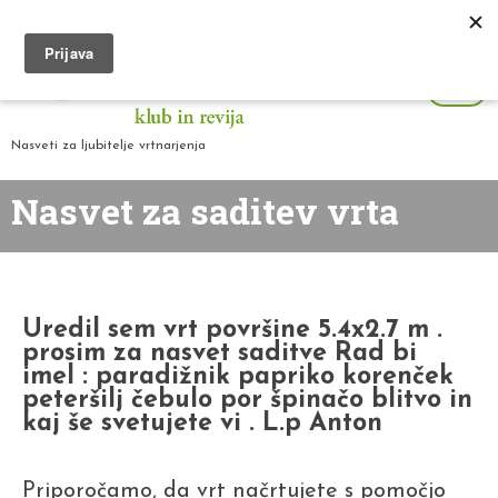
Nasveti za ljubitelje vrtnarjenja
Nasvet za saditev vrta
Uredil sem vrt površine 5.4x2.7 m .
prosim za nasvet saditve Rad bi
imel : paradižnik papriko korenček
peteršilj čebulo por špinačo blitvo in
kaj še svetujete vi . L.p Anton
Priporočamo, da vrt načrtujete s pomočjo