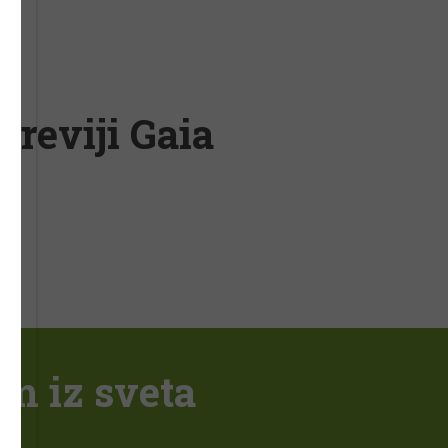
 reviji Gaia
em iz sveta