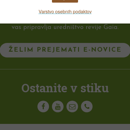
-mail prejeli zanimive in uporabne informaci
vas pripravlja uredništvo revije Gaia.
ŽELIM PREJEMATI E-NOVICE
Ostanite v stiku