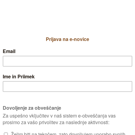
 ko sem kupil zemljo so se vrjetno poja
 UNIVERSAL ki pa ne pomaga.Mi lahko vi
Kaj pomeni beseda "orsice"? So se v zemlji mo
KJE 
Za komentiranje se prijavite
PRIJAVA