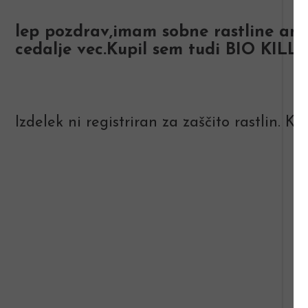
lep pozdrav,imam sobne rastline ampak
cedalje vec.Kupil sem tudi BIO KILL
Izdelek ni registriran za zaščito rastlin. 