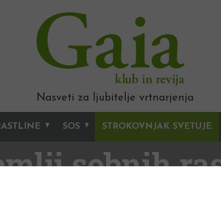
Nasveti za ljubitelje vrtnarjenja
RASTLINE
SOS
STROKOVNJAK SVETUJE
emlji sobnih ras