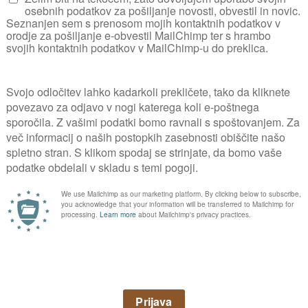
kovnih vsebin poiščite v
NAROČILO REVIJE
i vedno na tekočem o vs
vrtnarjenja?