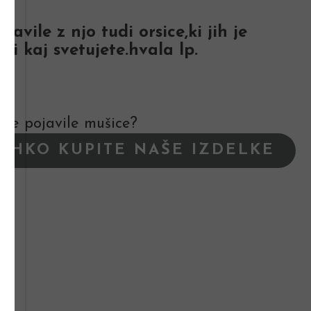
vile z njo tudi orsice,ki jih je
 kaj svetujete.hvala lp.
goče pojavile mušice?
LAHKO KUPITE NAŠE IZDELKE