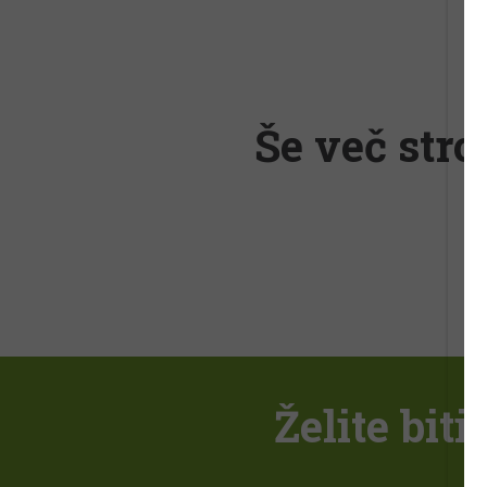
Še več stro
Želite bit