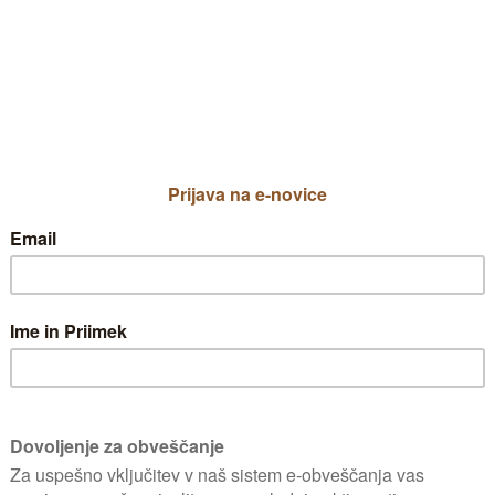
 pomagal pri težavah, ki jih ima z drev
o približno 2,5 m, prav takšen je tudi 
odi s prostornino cca 80l, pozimi je sh
ni). Do letošnjega leta so drevo pestil
erno olistanje. Letos je drevo očitno v
drevesu je sicer še okoli 30 plodov, pr
zhodni stena hiše, zaprt vogal, pod nap
. Kaj storiti? Je priporočljivo z obrezo
e in potem drevo obrezati? Kako? Za p
pripravkom na osnovi aminokislin in vitamino
e prikrajšujete ampak odstranite. Izrezujem
e močneje tvorite več listnih brstov in manj rod