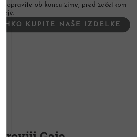
 Rez opravite ob koncu zime, pred začetkom
veje.
LAHKO KUPITE NAŠE IZDELKE
 reviji Gaia