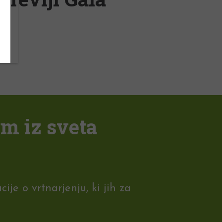
em iz sveta
je o vrtnarjenju, ki jih za