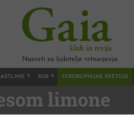
Nasveti za ljubitelje vrtnarjenja
RASTLINE
SOS
STROKOVNJAK SVETUJE
vesom limone