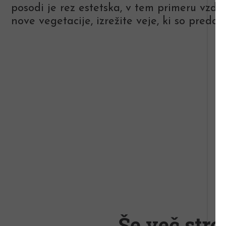
posodi je rez estetska, v tem primeru vzdr
nove vegetacije, izrežite veje, ki so predol
Še več stro