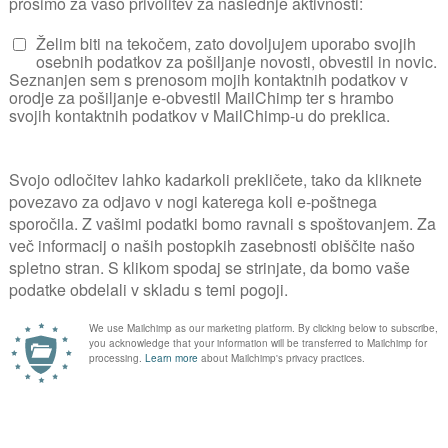
žujte kroglasto krošnjo in redčite poganjke.
ge in rastejo navznoter. Izrežite tudi vse suhe 
KJE 
Za komentiranje se prijavite
PRIJAVA
kovnih vsebin poiščite v