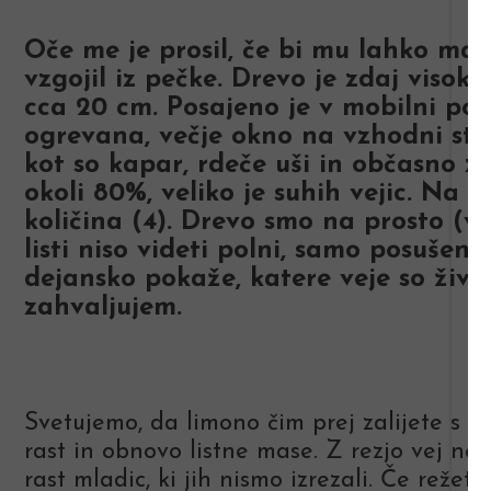
Oče me je prosil, če bi mu lahko malo
vzgojil iz pečke. Drevo je zdaj visok
cca 20 cm. Posajeno je v mobilni pos
ogrevana, večje okno na vzhodni stra
kot so kapar, rdeče uši in občasno zm
okoli 80%, veliko je suhih vejic. Na 
količina (4). Drevo smo na prosto (v
listi niso videti polni, samo posušeni
dejansko pokaže, katere veje so živ
zahvaljujem.
Svetujemo, da limono čim prej zalijete s 
rast in obnovo listne mase. Z rezjo vej n
rast mladic, ki jih nismo izrezali. Če režet