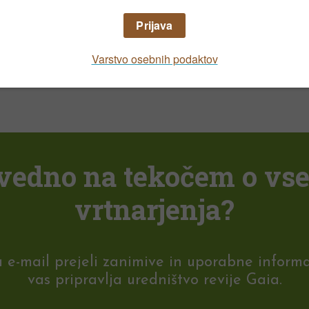
NAROČILO REVIJE
i vedno na tekočem o vs
vrtnarjenja?
-mail prejeli zanimive in uporabne informaci
vas pripravlja uredništvo revije Gaia.