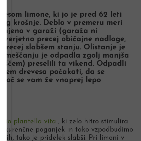
esom limone, ki jo je pred 62 leti
obseg krošnje. Deblo v premeru meri
ranjeno v garaži (garaža ni
e verjetno precej običajne nadloge,
 precej slabšem stanju. Olistanje je
i premeščanju je odpadla zgolj manjša
uščem) preselili ta vikend. Odpadli
vanjem drevesa počakati, da se
omoč se vam že vnaprej lepo
v
bio plantella vita
, ki zelo hitro stimulira
o konkurenčne poganjek in tako vzpodbudimo
nih, tako je pridelek slabši. Pri limoni v