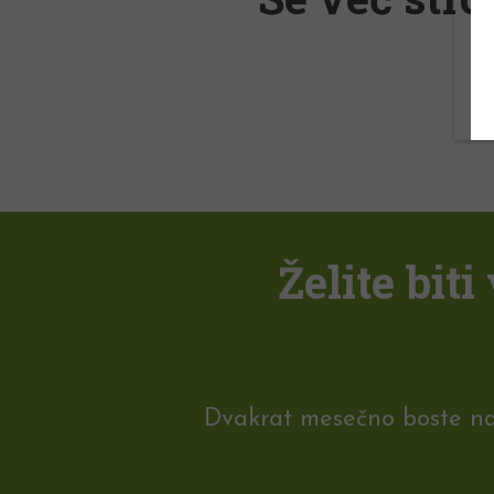
Želite bit
Dvakrat mesečno boste na e