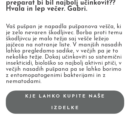
preparat bi bil najbolj učinkovit??
Hvala in lep večer. Gabri.
Vaš pušpan je napadla pušpanova vešča, ki
je zelo nevaren škodljivec. Borba proti temu
škodljivcu je malo težja saj vešče ležejo
jajčeca na notranje liste. V manjših nasadih
lahko pregledamo sadike, v večjih pa je to
nekoliko težje. Dokaj učinkoviti so sistemični
insekticidi, biološko so najbolj aktivni ptiči, v
večjih nasadih pušpana pa se lahko borimo
z entomopatogenimi bakterijami in z
nematodami.
KJE LAHKO KUPITE NAŠE
IZDELKE