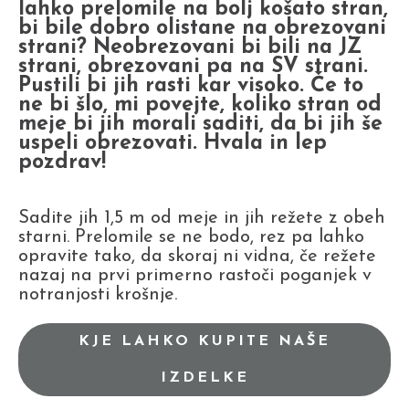
lahko prelomile na bolj košato stran,
bi bile dobro olistane na obrezovani
strani? Neobrezovani bi bili na JZ
strani, obrezovani pa na SV strani.
Pustili bi jih rasti kar visoko. Če to
ne bi šlo, mi povejte, koliko stran od
meje bi jih morali saditi, da bi jih še
uspeli obrezovati. Hvala in lep
pozdrav!
Sadite jih 1,5 m od meje in jih režete z obeh
starni. Prelomile se ne bodo, rez pa lahko
opravite tako, da skoraj ni vidna, če režete
nazaj na prvi primerno rastoči poganjek v
notranjosti krošnje.
KJE LAHKO KUPITE NAŠE
IZDELKE