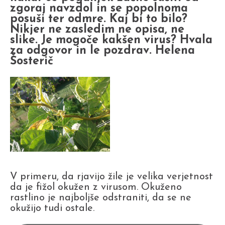
zgoraj navzdol in se popolnoma
posuši ter odmre. Kaj bi to bilo?
Nikjer ne zasledim ne opisa, ne
slike. Je mogoče kakšen virus? Hvala
za odgovor in le pozdrav. Helena
Šosterič
V primeru, da rjavijo žile je velika verjetnost
da je fižol okužen z virusom. Okuženo
rastlino je najboljše odstraniti, da se ne
okužijo tudi ostale.