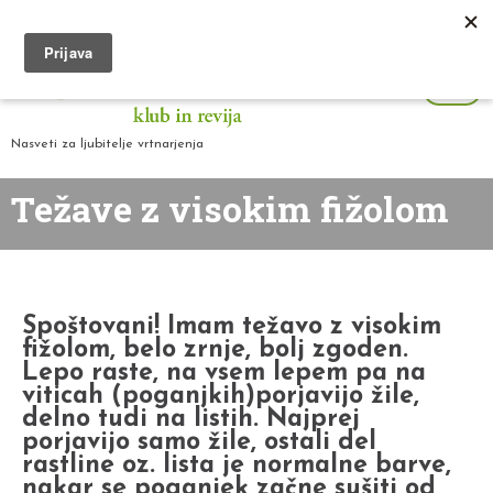
Nasveti za ljubitelje vrtnarjenja
Težave z visokim fižolom
Spoštovani! Imam težavo z visokim
fižolom, belo zrnje, bolj zgoden.
Lepo raste, na vsem lepem pa na
viticah (poganjkih)porjavijo žile,
delno tudi na listih. Najprej
porjavijo samo žile, ostali del
rastline oz. lista je normalne barve,
nakar se poganjek začne sušiti od