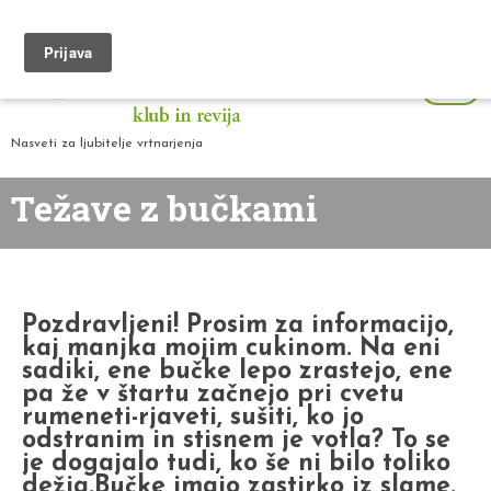
Nasveti za ljubitelje vrtnarjenja
Težave z bučkami
Pozdravljeni! Prosim za informacijo,
kaj manjka mojim cukinom. Na eni
sadiki, ene bučke lepo zrastejo, ene
pa že v štartu začnejo pri cvetu
rumeneti-rjaveti, sušiti, ko jo
odstranim in stisnem je votla? To se
je dogajalo tudi, ko še ni bilo toliko
dežja.Bučke imajo zastirko iz slame.