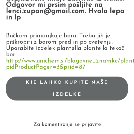
Odgovor mi prsim pošljite na
lenci.zupan@gmail.com. Hvala lepa
in lp
Bučkam primanjkuje bora. Treba jih je
prškropiti z borom pred in po cvetenju.
Uporabite izdelek plantella plantella tekoči
bor.
http://www.unichem.si/blagovne_znamke/plante
pidProductPager=3&prid=87
KJE LAHKO KUPITE NAŠE
IZDELKE
Za komentiranje se prijavite