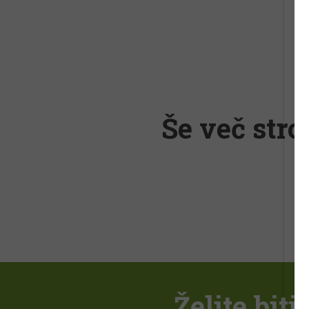
Še več stro
Želite bit