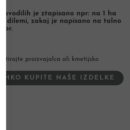
 navodilih je ztapisano npr: na 1 ha
 dilemi, zakaj je napisano na talno
vor.
tirajte proizvajalca ali kmetijsko
LAHKO KUPITE NAŠE IZDELKE