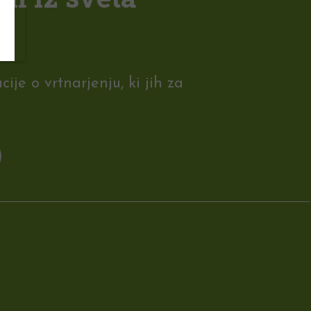
je o vrtnarjenju, ki jih za