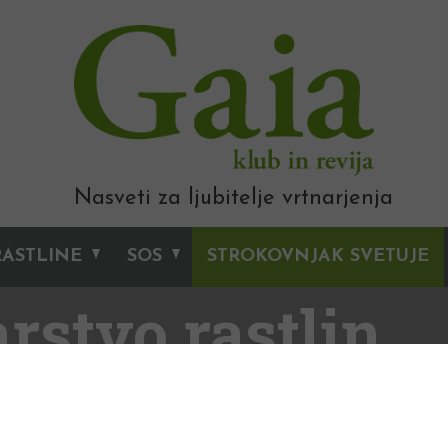
Nasveti za ljubitelje vrtnarjenja
RASTLINE
SOS
STROKOVNJAK SVETUJE
rstvo rastlin