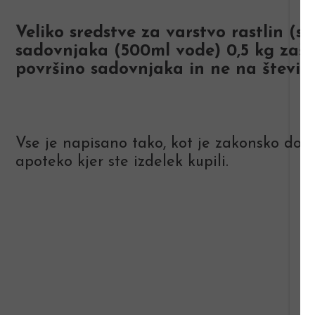
Veliko sredstve za varstvo rastlin (s
sadovnjaka (500ml vode) 0,5 kg zašč
površino sadovnjaka in ne na število
Vse je napisano tako, kot je zakonsko dolo
apoteko kjer ste izdelek kupili.