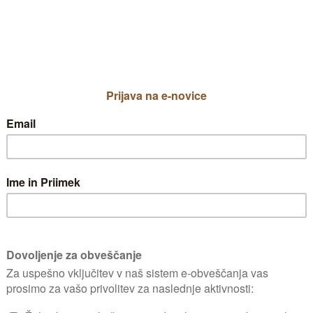
adovnjak) je v obliki praška. V njihovih
itnega sredstva v prahu. Z možem sva v
 dreves z višino krošnje. Hvala za odgo
čeno. Če ste v dvomu o uporabi izdelka kontak
KJE 
Za komentiranje se prijavite