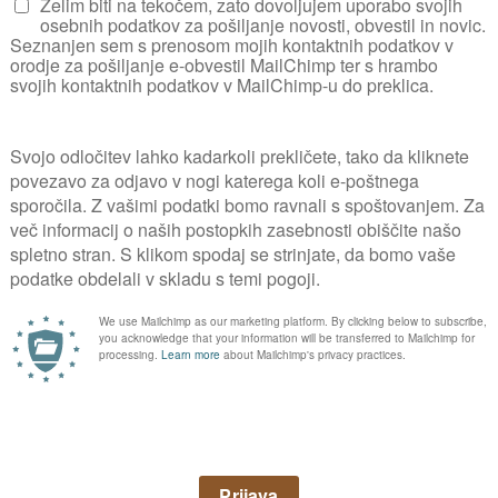
PRIJAVA
kovnih vsebin poiščite v
NAROČILO REVIJE
i vedno na tekočem o vs