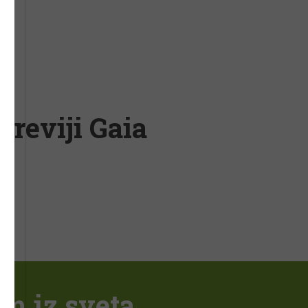
 reviji Gaia
em iz sveta