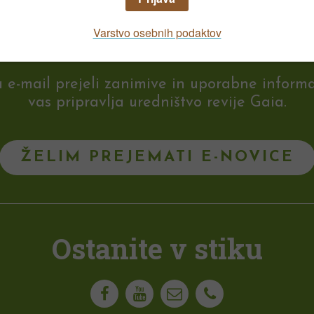
vrtnarjenja?
-mail prejeli zanimive in uporabne informaci
vas pripravlja uredništvo revije Gaia.
ŽELIM PREJEMATI E-NOVICE
Ostanite v stiku