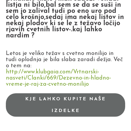
listja ni bilo,bal sem se da se suši in
sem jo zalival tudi po eno uro pod
celo krošnjo,sedaj ima nekaj listov in
nekaj plodov ki se le z težavo ločijo
rjavih cvetnih listov-.kaj lahko
nardim ?
Letos je veliko težav s cvetno monilijo in
tudi oplodnja je bila slaba zaradi dežja. Več
o tem na:
http://www.klubgaia.com/Vrtnarski-
nasveti/Clanki/669/Dezevno-in-hladno-
vreme-je-raj-za-cvetno-monilijo
KJE LAHKO KUPITE NAŠE
IZDELKE