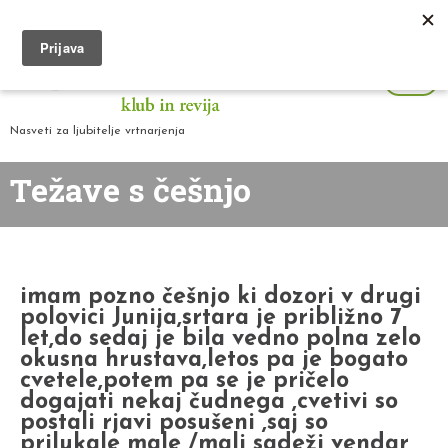
Nasveti za ljubitelje vrtnarjenja
Težave s češnjo
imam pozno češnjo ki dozori v drugi
polovici Junija,srtara je približno 7
let,do sedaj je bila vedno polna zelo
okusna hrustava,letos pa je bogato
cvetele,potem pa se je pričelo
dogajati nekaj čudnega ,cvetivi so
postali rjavi posušeni ,saj so
prilukale male /mali sadeži vendar