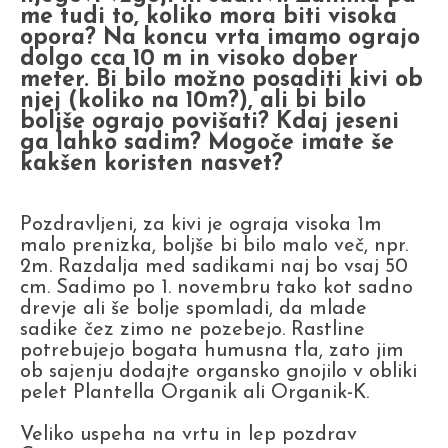
me tudi to, koliko mora biti visoka
opora? Na koncu vrta imamo ograjo
dolgo cca 10 m in visoko dober
meter. Bi bilo možno posaditi kivi ob
njej (koliko na 10m?), ali bi bilo
boljše ograjo povišati? Kdaj jeseni
ga lahko sadim? Mogoče imate še
kakšen koristen nasvet?
Pozdravljeni, za kivi je ograja visoka 1m
malo prenizka, boljše bi bilo malo več, npr.
2m. Razdalja med sadikami naj bo vsaj 50
cm. Sadimo po 1. novembru tako kot sadno
drevje ali še bolje spomladi, da mlade
sadike čez zimo ne pozebejo. Rastline
potrebujejo bogata humusna tla, zato jim
ob sajenju dodajte organsko gnojilo v obliki
pelet Plantella Organik ali Organik-K.
Veliko uspeha na vrtu in lep pozdrav