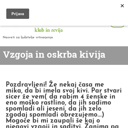
Nasveti za ljubitelje vrtnarjenja
Vzgoja in oskrba kivija
Pozdravljeni! Že nekaj časa me
mika, da bi imela svoj kivi. Par stvari
sicer že vem( da rabim 4 ženske in
eno moško rastlino, da jih sadimo
spomladi ali jeseni, da jih zelo
zgodaj spomladi obrezujemo...)
Mogoče bi mi zaupali še kaj o
njegovi vzgoji in saditvi. Zanima pa