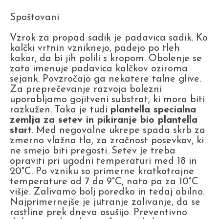
Spoštovani
Vzrok za propad sadik je padavica sadik. Ko
kalčki vrtnin vzniknejo, padejo po tleh
kakor, da bi jih polili s kropom. Obolenje se
zato imenuje padavica kalčkov oziroma
sejank. Povzročajo ga nekatere talne glive.
Za preprečevanje razvoja bolezni
uporabljamo gojitveni substrat, ki mora biti
razkužen. Taka je tudi
plantella specialna
zemlja za setev in pikiranje bio plantella
start
. Med negovalne ukrepe spada skrb za
zmerno vlažna tla, za zračnost posevkov, ki
ne smejo biti pregosti. Setev je treba
opraviti pri ugodni temperaturi med 18 in
20°C. Po vzniku so primerne kratkotrajne
temperature od 7 do 9°C, nato pa za 10°C
višje. Zalivamo bolj poredko in tedaj obilno.
Najprimernejše je jutranje zalivanje, da se
rastline prek dneva osušijo. Preventivno