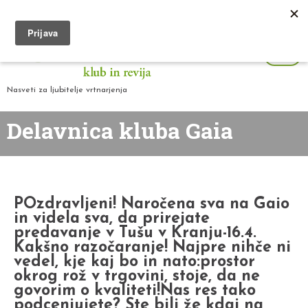
Nasveti za ljubitelje vrtnarjenja
Delavnica kluba Gaia
POzdravljeni! Naročena sva na Gaio
in videla sva, da prirejate
predavanje v Tušu v Kranju-16.4.
Kakšno razočaranje! Najpre nihče ni
vedel, kje kaj bo in nato:prostor
okrog rož v trgovini, stoje, da ne
govorim o kvaliteti!Nas res tako
podcenjujete? Ste bili že kdaj na