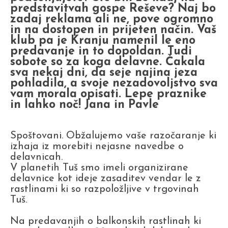
predstavitvah gospe Reševe? Naj bo
zadaj reklama ali ne, pove ogromno
in na dostopen in prijeten način. Vaš
klub pa je Kranju namenil le eno
predavanje in to dopoldan. Tudi
sobote so za koga delavne. Čakala
sva nekaj dni, da seje najina jeza
pohladila, a svoje nezadovoljstvo sva
vam morala opisati. Lepe praznike
in lahko noč! Jana in Pavle
Spoštovani. Obžalujemo vaše razočaranje ki
izhaja iz morebiti nejasne navedbe o
delavnicah.
V planetih Tuš smo imeli organizirane
delavnice kot ideje zasaditev vendar le z
rastlinami ki so razpoložljive v trgovinah
Tuš.
Na predavanjih o balkonskih rastlinah ki