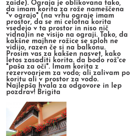
zaide). Ograja je oblikovana tako,
da imam korita za rože nameščena
"v ograjo" (na vrhu ograje imam
prostor, da se mi celotna korita
vsedejo v ta prostor in niso nič
vidna)in ne visijo na ograji. Tako, da
kakšne majhne rožice se sploh ne
vidijo, razen če si na balkonu.
Prosim vas za kakšen nasvet, kako
letos zasaditi korita. da bodo rož'ce
"paša za oči". Imam korita z
rezervoarjem za vodo; ali zalivam po
koritu ali v prostor za vodo.
Najlepša hvala za odgovore in lep
pozdrav! Brigita