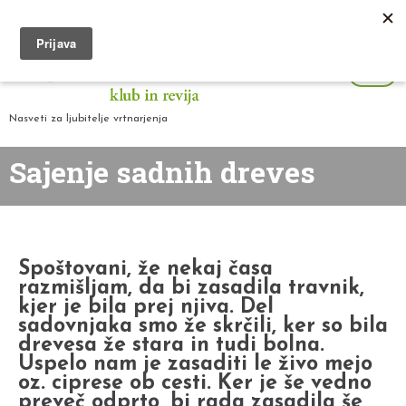
Nasveti za ljubitelje vrtnarjenja
Sajenje sadnih dreves
Spoštovani, že nekaj časa
razmišljam, da bi zasadila travnik,
kjer je bila prej njiva. Del
sadovnjaka smo že skrčili, ker so bila
drevesa že stara in tudi bolna.
Uspelo nam je zasaditi le živo mejo
oz. ciprese ob cesti. Ker je še vedno
preveč odprto, bi rada zasadila še