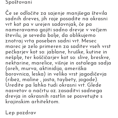
Spoštovani
Če se odločite za sajenje manjšega števila
sadnih dreves, jih raje posadite na okrasni
vrt kot pa v urejen sadovnjak, če pa
nameravamo gojiti sadno drevje v večjem
številu, je seveda bolje, da oblikujemo
znotraj vrta poseben sadni vrt. Mesec
marec je zelo primeren za saditev vseh vrst
pečkarjev kot so: jablane, hruške, kutine in
nešplje, ter koščičarjev kot so: slive, breskve,
nektarine, marelice, višnje in ostalega sadja
(oreh, murva, aktinidija, ameriška
borovnica, leska) in veliko vrst jagodičevja
(ribez, maline , josta, taybety, jagode).
Uredite pa lahko tudi okrasni vrt. Glede
nasvetov o načrtu oz. zasaditvi sadnega
drevja in okrasnih rastlin se posvetujte s
krajinskim arhitektom.
Lep pozdrav