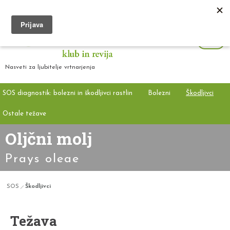
Nasveti za ljubitelje vrtnarjenja
SOS diagnostik: bolezni in škodljivci rastlin
Bolezni
Škodljivci
Ostale težave
Oljčni molj
Prays oleae
SOS
Škodljivci
Težava