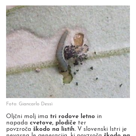
Foto: Giancarlo Dessì
Oljčni molj ima
tri rodove letno
in
napada
cvetove, plodiče
ter
povzroča
škodo na listih.
V slovenski Istri je
nevarna le generacija, ki povzroča
škodo na