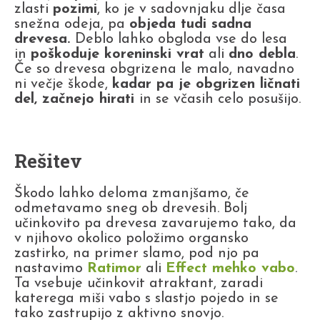
zlasti
pozimi
, ko je v sadovnjaku dlje časa
snežna odeja, pa
objeda tudi sadna
drevesa.
Deblo lahko obgloda vse do lesa
in
poškoduje koreninski vrat
ali
dno debla
.
Če so drevesa obgrizena le malo, navadno
ni večje škode,
kadar pa je obgrizen ličnati
del, začnejo hirati
in se včasih celo posušijo.
Rešitev
Škodo lahko deloma zmanjšamo, če
odmetavamo sneg ob drevesih. Bolj
učinkovito pa drevesa zavarujemo tako, da
v njihovo okolico položimo organsko
zastirko, na primer slamo, pod njo pa
nastavimo
Ratimor
ali
Effect mehko vabo
.
Ta vsebuje učinkovit atraktant, zaradi
katerega miši vabo s slastjo pojedo in se
tako zastrupijo z aktivno snovjo.