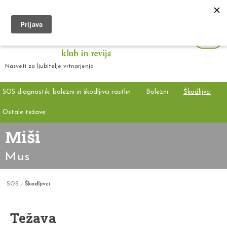
Nasveti za ljubitelje vrtnarjenja
SOS diagnostik: bolezni in škodljivci rastlin
Bolezni
Škodljivci
Ostale težave
Miši
Mus
SOS
Škodljivci
Težava