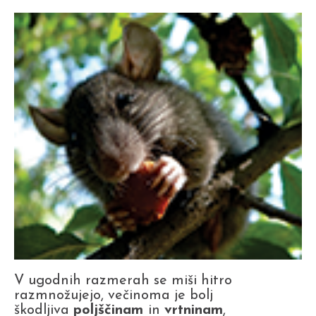
V ugodnih razmerah se miši hitro
razmnožujejo, večinoma je bolj
škodljiva
poljščinam
in
vrtninam
,