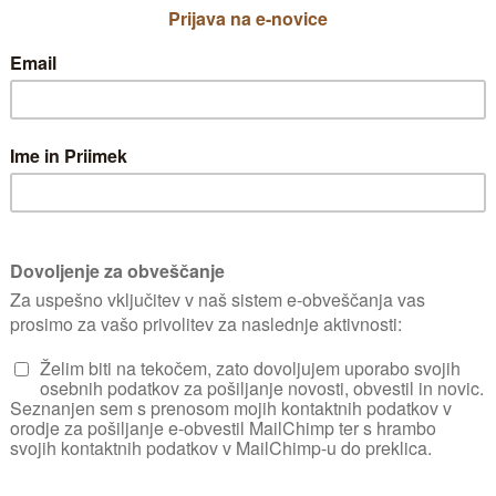
majo snežno bel
na, sprva rumena, v
jo črna. Mlade
ščate, dolge 0,3 mm,
bistro rdečimi očmi.
ni rilčkar
nih robov
P
 brazdasti trsni
b
redvsem pa
m
ec. Takšno ime je
zroča škodo na trti in
u podoben sprednji