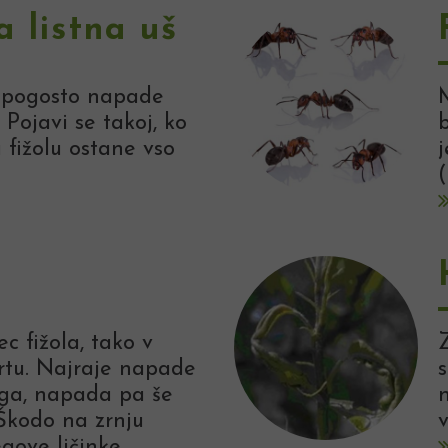
a listna uš
l pogosto napade
M
. Pojavi se takoj, ko
b
a fižolu ostane vso
j
ec fižola, tako v
Z
vrtu. Najraje napade
s
kega, napada pa še
n
..Škodo na zrnju
v
gove ličinke.