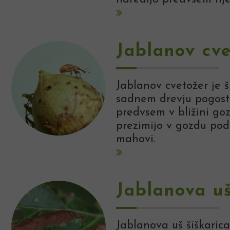
Jablanov cv
Jablanov cvetožer je š
sadnem drevju pogoste
predvsem v bližini goz
prezimijo v gozdu pod 
mahovi.
Jablanova uš
Jablanova uš šiškaric