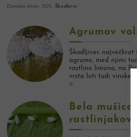
Domača stran
SOS
Škodljivci
Agrumov vol
Škodljivec največkrat
agrume, med njimi tud
rastlino limono, na Pr
vrsta loti tudi vinske t
Bela mušica
rastlinjakov 