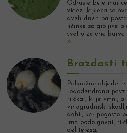
Odrasle bele mušice i
videz. Jajčeca so oval
dveh dneh pa postane
ličinke so gibljive plo
svetlo zelene barve z 
Brazdasti trs
Polkrožne objede list
rododendrona povzroča
rilčkar, ki je vrtni, p
vinogradniški škodljiv
dobil, ker pogosto pov
ima podolgovat, rilčk
del telesa.