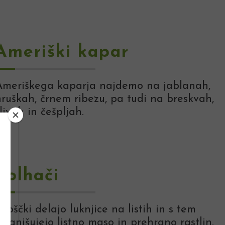
Ameriški kapar
Ameriškega kaparja najdemo na jablanah,
hruškah, črnem ribezu, pa tudi na breskvah,
livah in češpljah.
Bolhači
roščki delajo luknjice na listih in s tem
manjšujejo listno maso in prehrano rastlin.