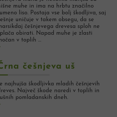
hišne muhe in ima na hrbtu značilno
umeno liso. Postaja vse bolj škodljiva, saj
češnje uničuje v takem obsegu, da se
marsikdaj češnjevega drevesa sploh ne
splača obirati. Napad muhe je zlasti
očan v toplih ...
Črna češnjeva uš
Je najhujša škodljivka mladih češnjevih
dreves. Največ škode naredi v toplih in
sušnih pomladanskih dneh.