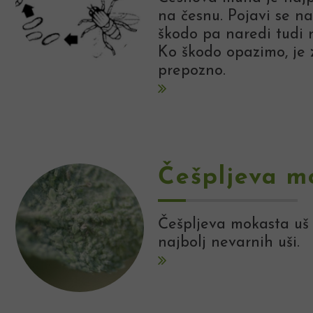
na česnu. Pojavi se n
škodo pa naredi tudi 
Ko škodo opazimo, je 
prepozno.
Češpljeva m
Češpljeva mokasta uš 
najbolj nevarnih uši.