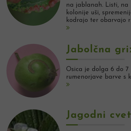
na jablanah. Listi, na 
kolonije uši, spremenij
kodrajo ter obarvajo 
Jabolčna gri
Osica je dolga 6 do 7 
rumenorjave barve s ko
Jagodni cve