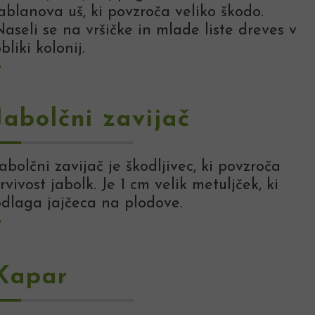
ablanova uš, ki povzroča veliko škodo.
aseli se na vršičke in mlade liste dreves v
bliki kolonij.
Jabolčni zavijač
abolčni zavijač je škodljivec, ki povzroča
rvivost jabolk. Je 1 cm velik metuljček, ki
odlaga jajčeca na plodove.
Kapar