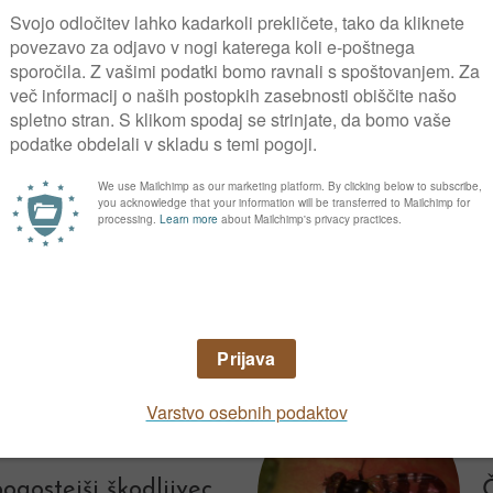
mehkokožna
š
lami ni tako
ljivec mikroskopsko
k
sotnost lahko
c
 strokovnjak.
ha
gostejši škodljivec