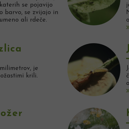
katerih se pojavijo
j
o barvo, se zvijajo in
N
rumeno ali rdeče.
o
zlica
milimetrov, je
J
žastimi krili.
č
tožer