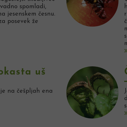
avadno spomladi,
na jesenskem česnu.
r
za posevek že
m
okasta uš
je na češpljah ena