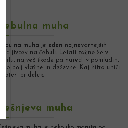
Čebulna muha
Čebulna muha je eden najnevarnejših
kodljivcev na čebuli. Letati začne že v
aprilu, največ škode pa naredi v pomladih,
i so bolj vlažne in deževne. Kaj hitro uniči
eloten pridelek.
Češnjeva muha
Češnjeva muha je nekoliko manjša od