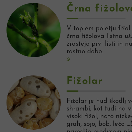
Črna fižolov
V toplem poletju fižo
črna fižolova listna uš
zrastejo prvi listi in n
rastno dobo.
Fižolar
Fižolar je hud škodljiv
shrambi, kot tudi na 
visoki fižol, nato niz
grah, sojo, bob, lečo .
naredijo predvsem nje