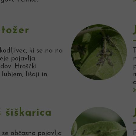
etožer
kodljivec, ki se na na
T
je pojavlja
n
dov. Hroščki
p
lubjem, lišaji in
m
 šiškarica
a se občasno pojavlja
P