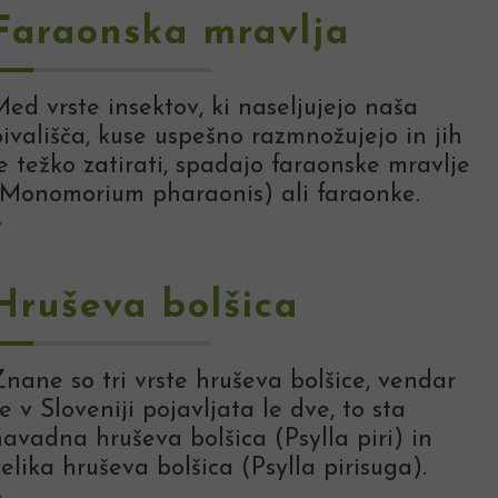
Faraonska mravlja
ed vrste insektov, ki naseljujejo naša
ivališča, kuse uspešno razmnožujejo in jih
e težko zatirati, spadajo faraonske mravlje
(Monomorium pharaonis) ali faraonke.
Hruševa bolšica
nane so tri vrste hruševa bolšice, vendar
e v Sloveniji pojavljata le dve, to sta
avadna hruševa bolšica (Psylla piri) in
elika hruševa bolšica (Psylla pirisuga).