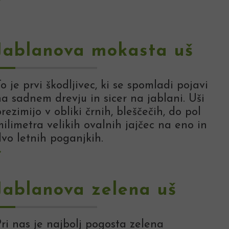
Jablanova mokasta uš
o je prvi škodljivec, ki se spomladi pojavi
a sadnem drevju in sicer na jablani. Uši
rezimijo v obliki črnih, bleščečih, do pol
ilimetra velikih ovalnih jajčec na eno in
dvo letnih poganjkih.
Jablanova zelena uš
ri nas je najbolj pogosta zelena