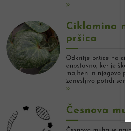
Ciklamina 
pršica
Odkritje pršice na cik
enostavno, ker je škod
majhen in njegovo pri
zanesljivo potrdi samo
Česnova mu
Česnova muha je najpo