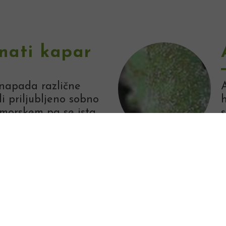
nati kapar
 napada različne
i priljubljeno sobno
imorskem pa se ista
s
rte.
 oz
ščitkar
H
z