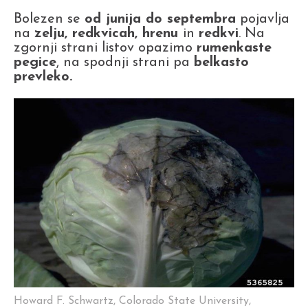
Bolezen se
od junija do septembra
pojavlja
na
zelju, redkvicah, hrenu
in
redkvi
. Na
zgornji strani listov opazimo
rumenkaste
pegice
, na spodnji strani pa
belkasto
prevleko.
Howard F. Schwartz, Colorado State University,