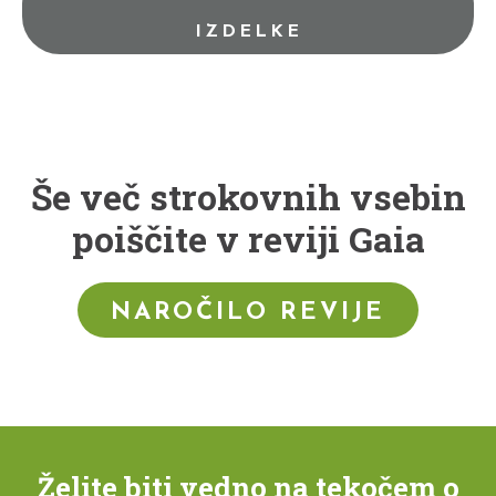
IZDELKE
Še več strokovnih vsebin
poiščite v reviji Gaia
NAROČILO REVIJE
Želite biti vedno na tekočem o