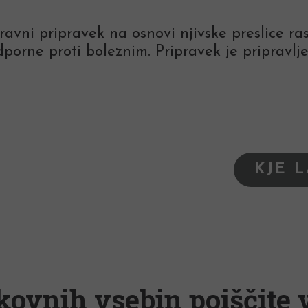
avni pripravek na osnovi njivske preslice rast
dporne proti boleznim. Pripravek je pripravlj
KJE 
kovnih vsebin poiščite v