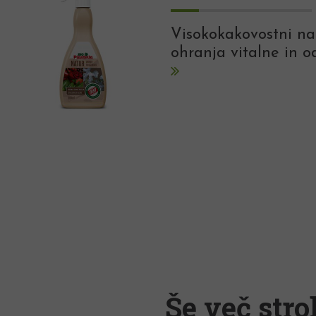
Visokokakovostni nar
ohranja vitalne in o
Še več stro