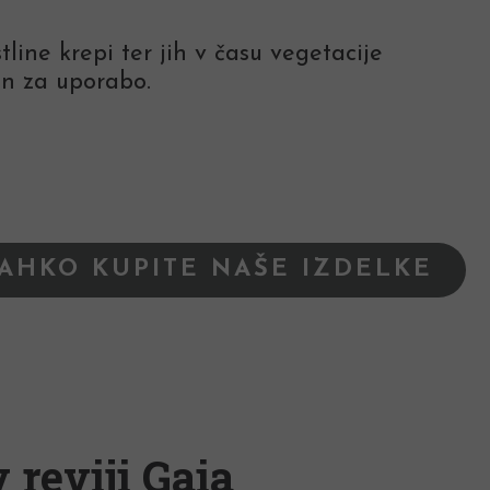
line krepi ter jih v času vegetacije
en za uporabo.
LAHKO KUPITE NAŠE IZDELKE
 reviji Gaia