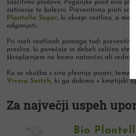
zaščitimo plodove. Poganjke pred sivo ple
zatiranje te bolezni. Preventivno proti siv
Plantella Super
, ki okrepi rastlino, a mo
odganjati.
Pri vseh rastlinah pomaga tudi preventivno
preslice, ki povečuje in debeli celično sten
škropljenjem ne bomo natančni ali redni, 
Ko se okužba s sivo plesnijo pojavi, temel
Vivera Switch
, ki ga dobimo v kmetijski ap
Za največji uspeh upor
Bio Plantel