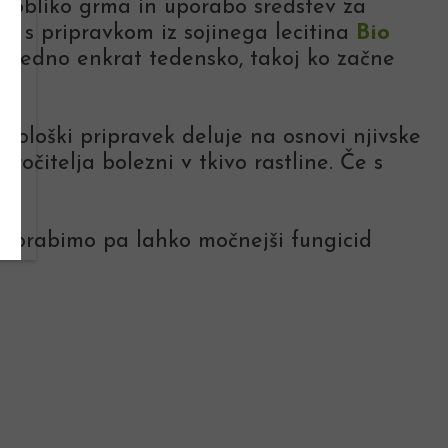
o obliko grma in uporabo sredstev za
jem s pripravkom iz sojinega lecitina
Bio
ni, redno enkrat tedensko, takoj ko začne
 Ekološki pripravek deluje na osnovi njivske
ročitelja bolezni v tkivo rastline. Če s
 uporabimo pa lahko močnejši fungicid