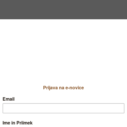
elih rastlin v vlažnem vremenu
, kadar so
va postanejo najprej
sveto rjava,
nato pa se n
tih, steblih, cvetovih
in
plodovih rastlin.
ino rastlinskih vrst,
v vrtu jo opazimo na p
grmovnicah,
na
cvetju
in tudi na
vinski trti