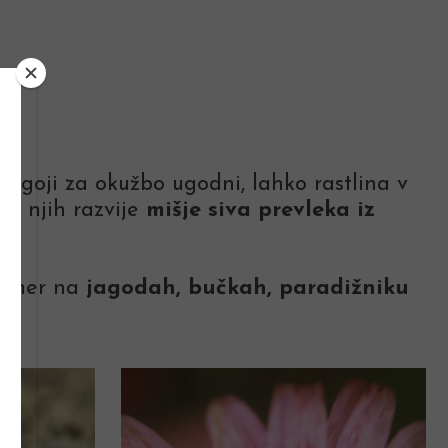
 pogoji za okužbo ugodni, lahko rastlina v
a njih razvije
mišje siva prevleka iz
rimer na
jagodah, bučkah, paradižniku
.