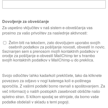
sem na rastlinsko higieno. Vselej bodimo pozo
prej pojavi.
h, malinah se v veliki meri izognemo s prekr
redstva proti sivi plesni pred dežjem škrop