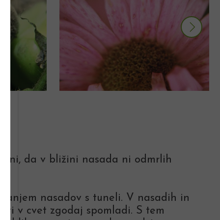
rni, da v bližini nasada ni odmrlih
ivanjem nasadov s tuneli. V nasadih in
iti v cvet zgodaj spomladi. S tem