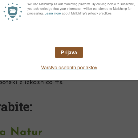
snijo zavarujemo predvsem z zračno gojitven
i plesni zaščitimo rastline z rednim škropljen
ramo začeti s škropljenjem že pri mladi rastli
 škropljenje rastlin z
Bio Plantella Natur
.
o rastline ter na ta način preprečuje vdor povz
se lahko pojavi okužba.
jito odstranjujemo poškodovane dele rastlin,
oteki z izkaznico ffs.
abite:
la Natur