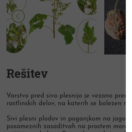
Rešitev
Varstvo pred sivo plesnijo je vezano predv
rastlinskih delov, na katerih se bolezen naj
Sivi plesni plodov in poganjkom na jagoda
posameznih zasaditvah na prostem moramo s