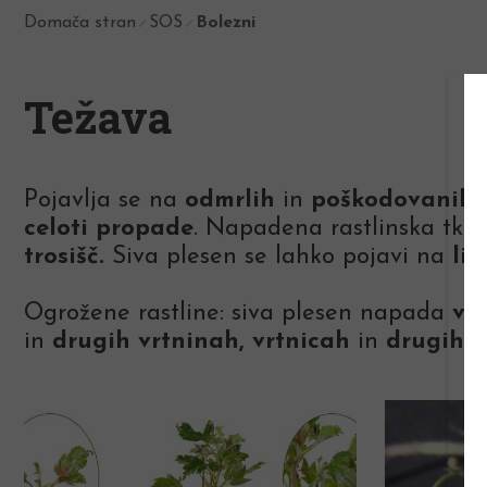
Domača stran
SOS
Bolezni
Težava
Pojavlja se na
odmrlih
in
poškodovanih d
celoti propade
. Napadena rastlinska tki
trosišč.
Siva plesen se lahko pojavi na
lis
Ogrožene rastline: siva plesen napada
več
in
drugih vrtninah, vrtnicah
in
drugih 