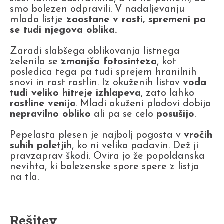
smo bolezen odpravili. V nadaljevanju
mlado listje
zaostane v rasti, spremeni pa
se tudi njegova oblika.
Zaradi slabšega oblikovanja listnega
zelenila se
zmanjša fotosinteza
, kot
posledica tega pa tudi sprejem hranilnih
snovi in rast rastlin. Iz okuženih listov
voda
tudi veliko hitreje izhlapeva
, zato lahko
rastline venijo
. Mladi okuženi plodovi dobijo
nepravilno obliko
ali pa se celo
posušijo
.
Pepelasta plesen je najbolj pogosta v
vročih
suhih poletjih
, ko ni veliko padavin. Dež ji
pravzaprav škodi. Ovira jo že popoldanska
nevihta, ki bolezenske spore spere z listja
na tla.
Rešitev