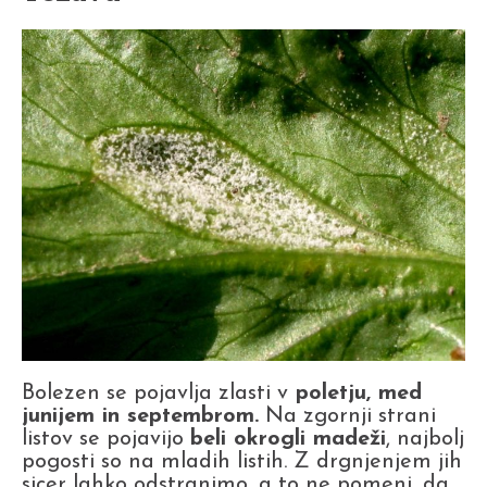
Bolezen se pojavlja zlasti v
poletju, med
junijem in septembrom.
Na zgornji strani
listov se pojavijo
beli okrogli madeži
, najbolj
pogosti so na mladih listih. Z drgnjenjem jih
sicer lahko odstranimo, a to ne pomeni, da