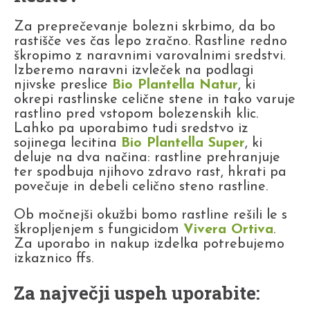
Za preprečevanje bolezni skrbimo, da bo
rastišče ves čas lepo zračno. Rastline redno
škropimo z naravnimi varovalnimi sredstvi.
Izberemo naravni izvleček na podlagi
njivske preslice
Bio Plantella Natur
, ki
okrepi rastlinske celične stene in tako varuje
rastlino pred vstopom bolezenskih klic.
Lahko pa uporabimo tudi sredstvo iz
sojinega lecitina
Bio Plantella Super
, ki
deluje na dva načina: rastline prehranjuje
ter spodbuja njihovo zdravo rast, hkrati pa
povečuje in debeli celično steno rastline.
Ob močnejši okužbi bomo rastline rešili le s
škropljenjem s fungicidom
Vivera Ortiva
.
Za uporabo in nakup izdelka potrebujemo
izkaznico ffs.
Za največji uspeh uporabite: