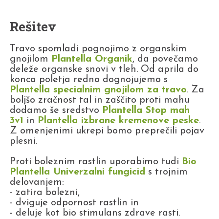
Rešitev
Travo spomladi pognojimo z organskim
gnojilom
Plantella Organik
, da povečamo
deleže organske snovi v tleh. Od aprila do
konca poletja redno dognojujemo s
Plantella specialnim gnojilom za travo
. Za
boljšo zračnost tal in zaščito proti mahu
dodamo še sredstvo
Plantella Stop mah
3v1
in
Plantella izbrane kremenove peske
.
Z omenjenimi ukrepi bomo preprečili pojav
plesni.
Proti boleznim rastlin uporabimo tudi
Bio
Plantella Univerzalni fungicid
s trojnim
delovanjem:
- zatira bolezni,
- dviguje odpornost rastlin in
- deluje kot bio stimulans zdrave rasti.