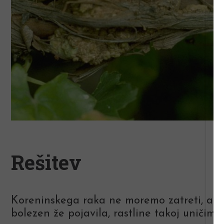
Rešitev
Koreninskega raka ne moremo zatreti, amp
bolezen že pojavila, rastline takoj uničim