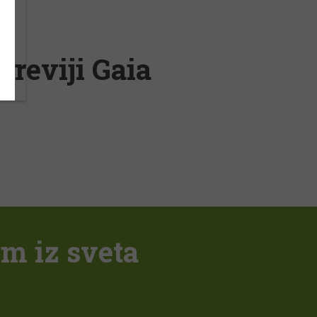
 reviji Gaia
em iz sveta