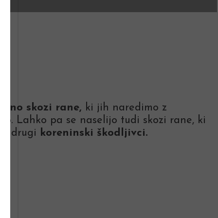
tlino skozi rane,
ki jih naredimo z
. Lahko pa se naselijo tudi skozi rane, ki
ali drugi
koreninski škodljivci.