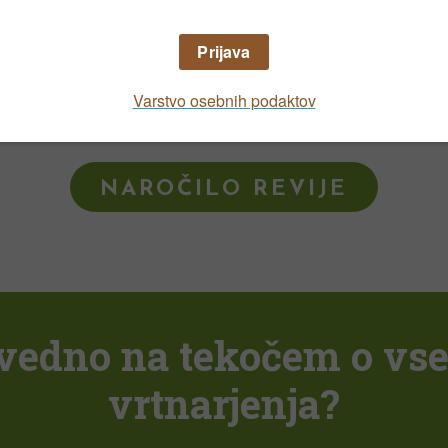
kovnih vsebin poiščite v
NAROČILO REVIJE
i vedno na tekočem o vs
vrtnarjenja?