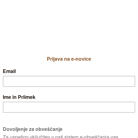
Bakterija vdre v ras
orodjem, ko okopavamo
so jih naredili
ogrci