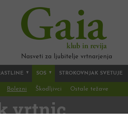
Nasveti za ljubitelje vrtnarjenja
RASTLINE
SOS
STROKOVNJAK SVETUJE
Bolezni
Škodljivci
Ostale težave
k vrtnic
ens