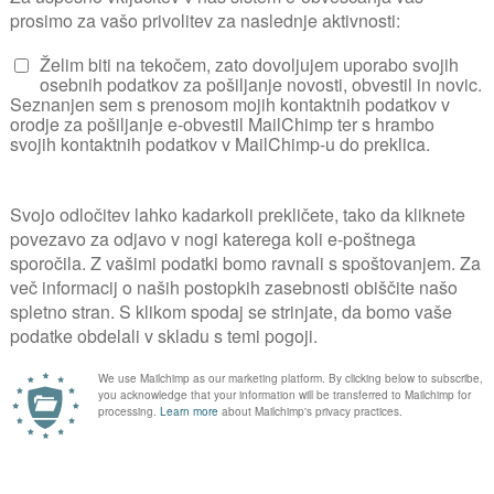
ak ga lahko le preprečujemo: zemljo moramo 
o – sežgemo, nato pa zemljo razkužimo.