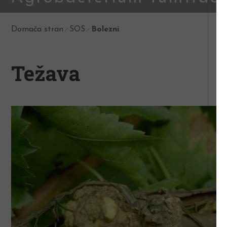
Domača stran
SOS
Bolezni
Težava