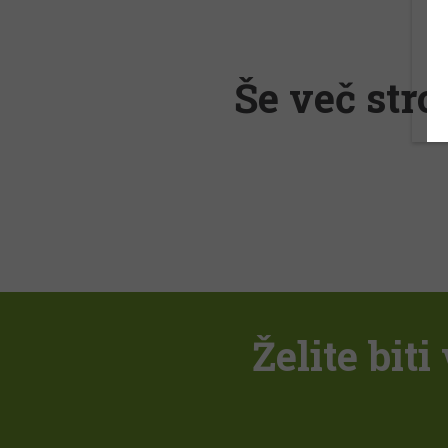
Še več stro
Želite bit