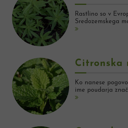
Rastlino so v Evrop
Sredozemskega mo
Citronska 
Ko nanese pogovor 
ime poudarja znači