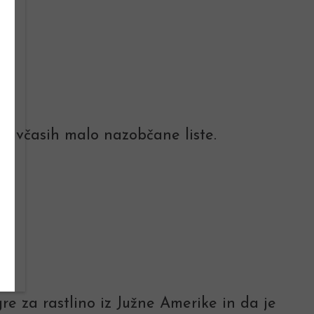
te, včasih malo nazobčane liste.
re za rastlino iz Južne Amerike in da je