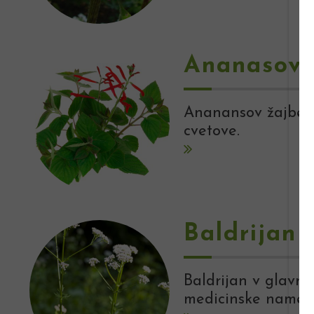
Ananasov 
Ananansov žajbelj 
cvetove.
Baldrijan
Baldrijan v glavne
medicinske namene