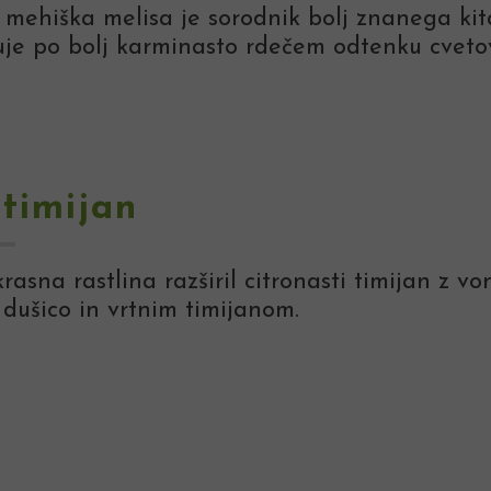
i mehiška melisa je sorodnik bolj znanega k
uje po bolj karminasto rdečem odtenku cvetov,
 timijan
krasna rastlina razširil citronasti timijan z 
dušico in vrtnim timijanom.