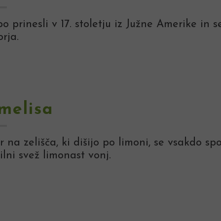
o prinesli v 17. stoletju iz Južne Amerike in
rja.
melisa
na zelišča, ki dišijo po limoni, se vsakdo spo
lni svež limonast vonj.