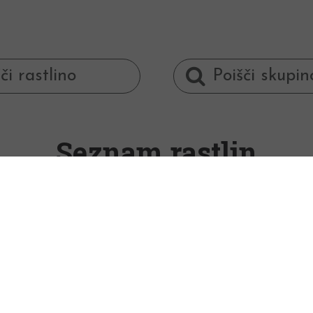
Seznam rastlin
slamnik
e rastlina prerij Severne Amerike, danes pa j
vetu.