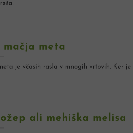
reša.
a mačja meta
eta je včasih rasla v mnogih vrtovih. Ker je 
 ožep ali mehiška melisa