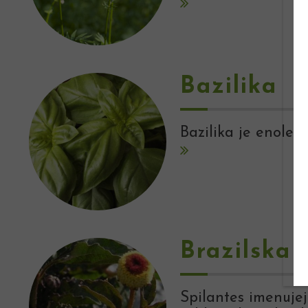
Bazilika
Bazilika je enolet
Brazilska 
Spilantes imenujej