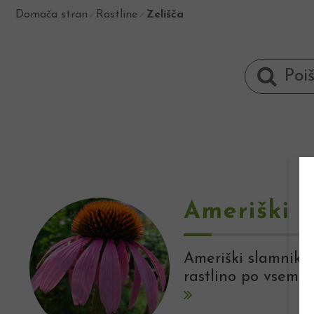
Domača stran
Rastline
Zelišča
Ameriški 
Ameriški slamnik j
rastlino po vsem s