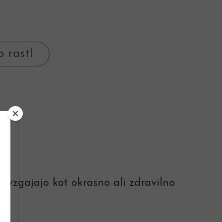
o vzgajajo kot okrasno ali zdravilno