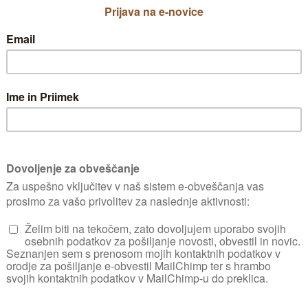
žajbelj
spada med žajblje ali kadulje novega sveta. 
m smatramo za divjo rastlino, vendar se ta ra
. Privablja čebele.