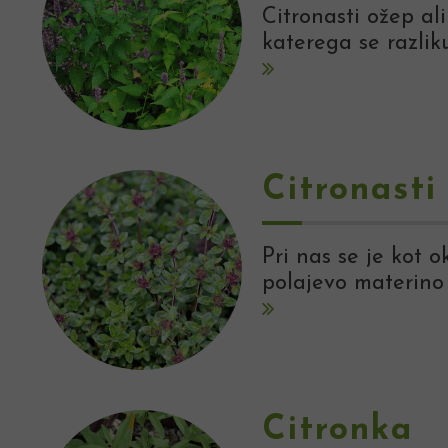
Citronasti ožep al
katerega se razlik
Citronasti
Pri nas se je kot o
polajevo materino 
Citronka