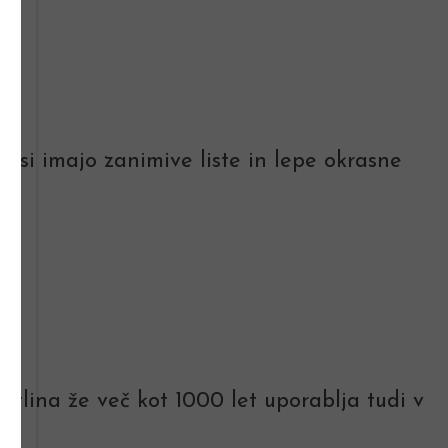
Vsi imajo zanimive liste in lepe okrasne
stlina že več kot 1000 let uporablja tudi v