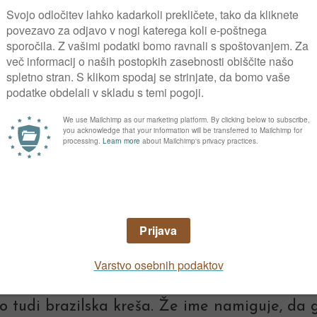
na rastlina, visoka do 60 cm, ima dolgopeclja
kreša
o tudi brazilska kreša. Že ime namiguje, da g