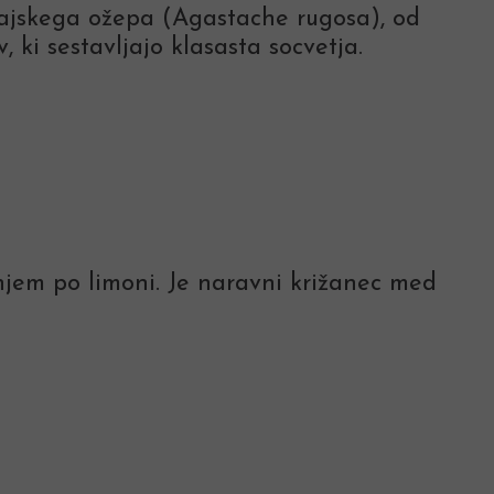
itajskega ožepa (Agastache rugosa), od
 ki sestavljajo klasasta socvetja.
vonjem po limoni. Je naravni križanec med