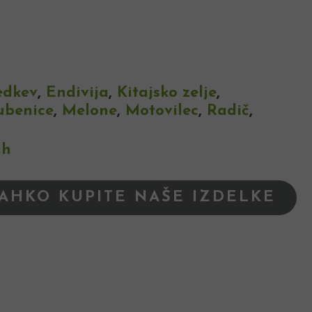
edkev
,
Endivija
,
Kitajsko zelje
,
ubenice
,
Melone
,
Motovilec
,
Radič
,
ah
LAHKO KUPITE NAŠE IZDELKE