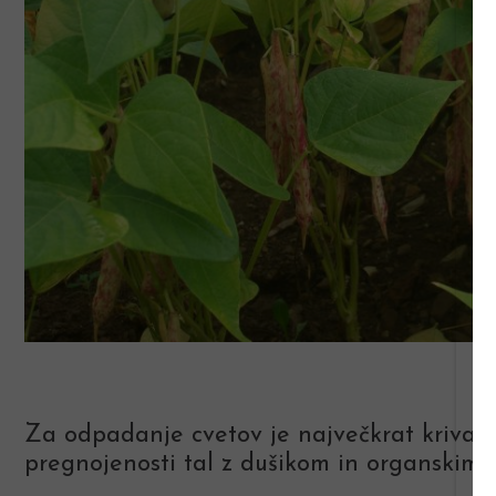
Za odpadanje cvetov je največkrat kriva v
pregnojenosti tal z dušikom in organskimi 