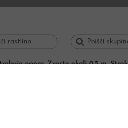
ebuje opore. Zraste okoli 0,5 m. Stroki 
N
Za ljubitelje fižol
dolgo vrstico nizkeg
fižol ne potrebuje s