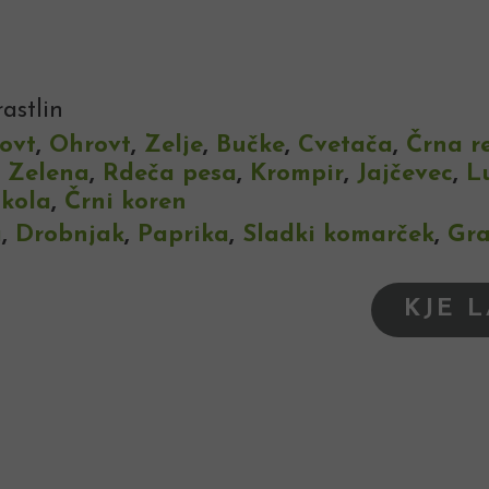
astlin
rovt
,
Ohrovt
,
Zelje
,
Bučke
,
Cvetača
,
Črna r
,
Zelena
,
Rdeča pesa
,
Krompir
,
Jajčevec
,
L
kola
,
Črni koren
a
,
Drobnjak
,
Paprika
,
Sladki komarček
,
Gr
KJE 