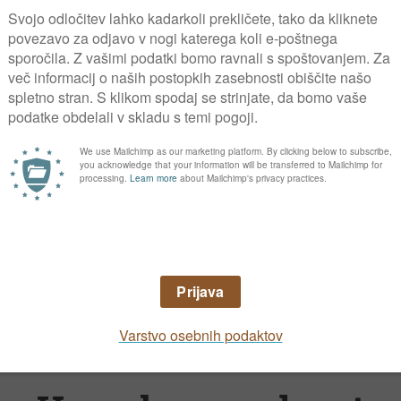
vetenja, če fižol trpi sušo, je oplodnja še 
ikakor po listih in cvetovih, če je mogoče.
Razmnoževanje
 konca aprila do konca avgusta. Zrnatega se
na razpolago. Zadnji uspešni datum setve je 
lejša zemlja. Nizki fižol sejemo, ko se zemlja
setev v mrzlo zemljo pomeni slab vznik in os
je si na toplem vzgojimo sadike s koreninsko
posebno v suhem in vročem vremenu. Ni ga potr
centimetrov, novejše sorte sejemo še bolj nar
eset centimetrov eno do dve zrni.