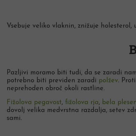
Vsebuje veliko vlaknin, znižuje holesterol,
B
Pazljivi moramo biti tudi, da se zaradi na
potrebno biti previden zaradi
polžev
. Pro
neprehoden obroč okoli rastline.
Fižolova pegavost
,
fižolova rja
,
bela plese
dovolj velika medvrstna razdalja, setev zd
sami.