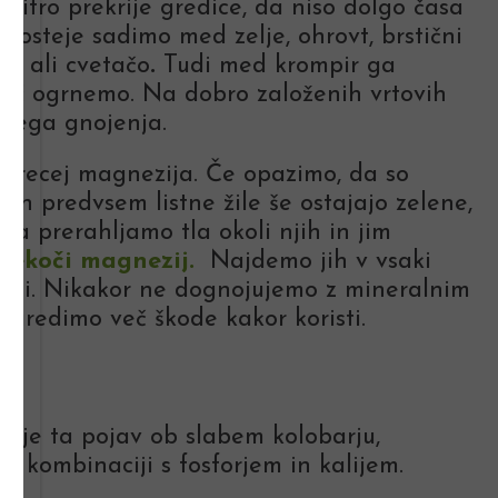
j hitro prekrije gredice, da niso dolgo časa
gosteje sadimo med zelje, ohrovt, brstični
ovt ali cvetačo
.
Tudi med krompir ga
jič ogrnemo. Na dobro založenih vrtovih
nega gnojenja.
r precej magnezija. Če opazimo, da so
 in predvsem listne žile še ostajajo zelene,
 da prerahljamo tla okoli njih in jim
 Tekoči magnezij.
Najdemo jih v vsaki
ini.
Nikakor ne dognojujemo z mineralnim
naredimo več škode kakor koristi.
ši je ta pojav ob slabem kolobarju,
v kombinaciji s fosforjem in kalijem.