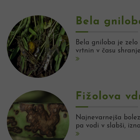
Bela gnilob
Bela gniloba je zelo 
vrtnin v času shranj
Fižolova vd
Najnevarnejša boleze
pa vodi v slabši, izn