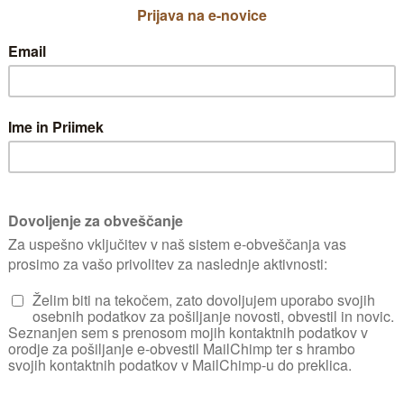
razvijajo počasi, sa
gole. Tako ga najpo
ali kodro listni ohr
sadimo, ko ga zadn
ne potrebuje poseb
Fižol potrebuje ka
rastline rumenkaste
rastline okopljemo,
dodamo
Plantella
bolje založeni trgov
dušikom, ker s tem 
ročina
,
cvetovi se ne morejo oploditi. Močnej
gnojili. Dodajamo magnezijeva listna gnojila 