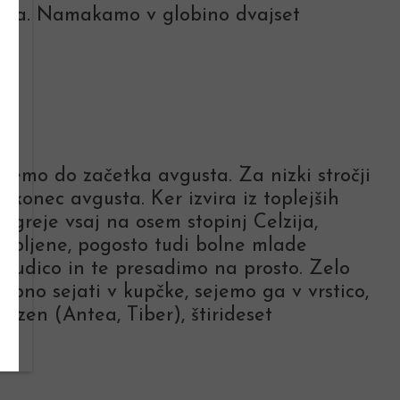
slabša. Namakamo v globino dvajset
jemo do začetka avgusta. Za nizki stročji
konec avgusta. Ker izvira iz toplejših
 ogreje vsaj na osem stopinj Celzija,
labljene, pogosto tudi bolne mlade
 grudico in te presadimo na prosto. Zelo
ebno sejati v kupčke, sejemo ga v vrstico,
azen (Antea, Tiber), štirideset