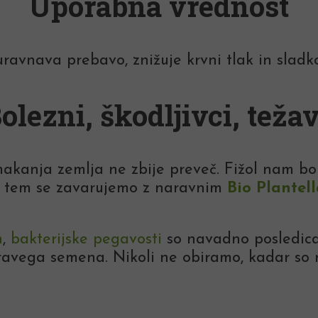
Uporabna vrednost
 uravnava prebavo, znižuje krvni tlak in sladko
olezni, škodljivci, teža
makanja zemlja ne zbije preveč. Fižol nam bo 
ti tem se zavarujemo z naravnim
Bio Plantel
n
,
bakterijske pegavosti
so navadno posledica
ravega semena. Nikoli ne obiramo, kadar so ra