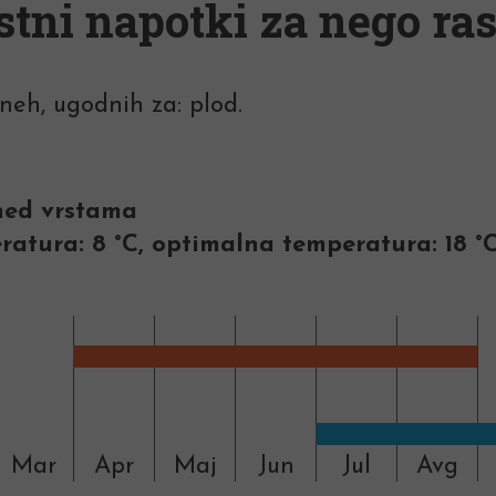
stni napotki za nego ras
neh, ugodnih za: plod.
 med vrstama
atura: 8 °C, optimalna temperatura: 18 °
Mar
Apr
Maj
Jun
Jul
Avg