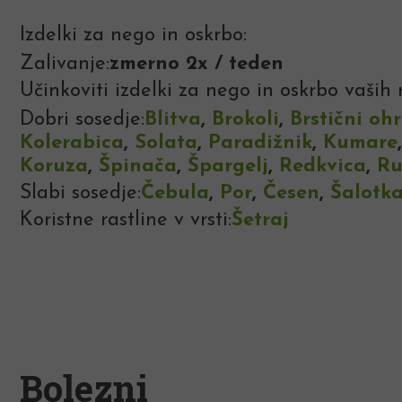
Izdelki za nego in oskrbo:
Zalivanje:
zmerno 2x / teden
Učinkoviti izdelki za nego in oskrbo vaših r
Dobri sosedje:
Blitva
,
Brokoli
,
Brstični oh
Kolerabica
,
Solata
,
Paradižnik
,
Kumare
Koruza
,
Špinača
,
Špargelj
,
Redkvica
,
Ru
Slabi sosedje:
Čebula
,
Por
,
Česen
,
Šalotk
Koristne rastline v vrsti:
Šetraj
Bolezni