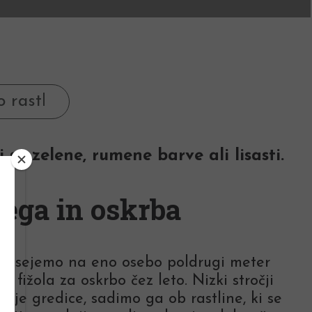
so zelene, rumene barve ali lisasti.
ega in oskrba
a posejemo na eno osebo poldrugi meter
a fižola za oskrbo čez leto. Nizki stročji
voje gredice, sadimo ga ob rastline, ki se