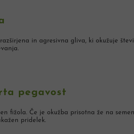
a
razširjena in agresivna gliva, ki okužuje štev
evanja.
rta pegavost
n fižola. Če je okužba prisotna že na semenu
akažen pridelek.