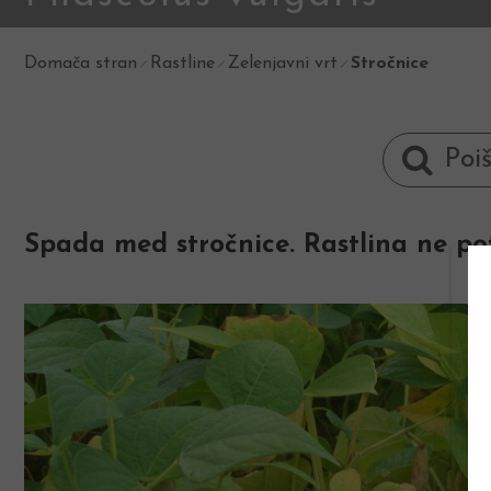
Domača stran
Rastline
Zelenjavni vrt
Stročnice
Spada med stročnice. Rastlina ne potr