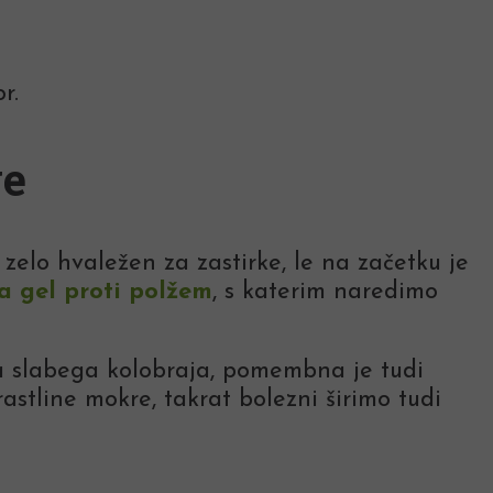
r.
ve
zelo hvaležen za zastirke, le na začetku je
la gel proti polžem
, s katerim naredimo
 slabega kolobraja, pomembna je tudi
stline mokre, takrat bolezni širimo tudi