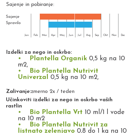
Sajenje in pobiranje:
Sajenje
Spravilo
Jan
Feb
Mar
Apr
Maj
Jun
Jul
Avg
Sep
Okt
Nov
Dec
Izdelki za nego in oskrbo:
Plantella Organik
0,5 kg na 10
m2,
Bio Plantella Nutrivit
Univerzal
0,5 kg na 10 m2,
Zalivanje:
zmerno 2x / teden
Učinkoviti izdelki za nego in oskrbo vaših
rastlin
Bio Plantella Vrt
10 ml/1 l vode
na 10 m2
Bio Plantella Nutrivit za
listnato zelenjavo
0,8 do 1 kg na 10