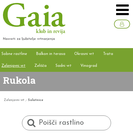
Nasveti za ljubitelje vrtnarjenja
Sobne rastline
Balkon in terasa
Okrasni vrt
Trata
Zelenjavni vrt
Zelišča
Sadni vrt
Vinograd
Rukola
Zelenjavni vrt
Solatnice