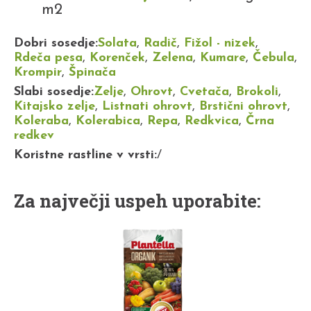
m2
Dobri sosedje:
Solata
,
Radič
,
Fižol - nizek
,
Rdeča pesa
,
Korenček
,
Zelena
,
Kumare
,
Čebula
,
Krompir
,
Špinača
Slabi sosedje:
Zelje
,
Ohrovt
,
Cvetača
,
Brokoli
,
Kitajsko zelje
,
Listnati ohrovt
,
Brstični ohrovt
,
Koleraba
,
Kolerabica
,
Repa
,
Redkvica
,
Črna
redkev
Koristne rastline v vrsti:
/
Za največji uspeh uporabite: