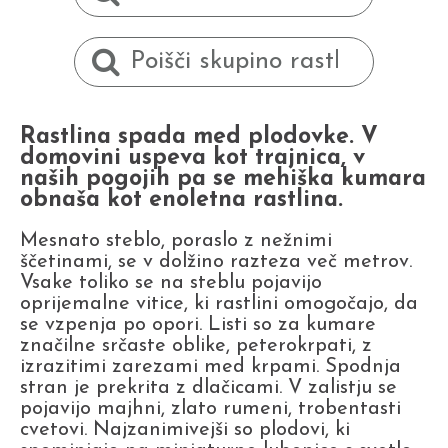
Rastlina spada med plodovke. V
domovini uspeva kot trajnica, v
naših pogojih pa se mehiška kumara
obnaša kot enoletna rastlina.
Mesnato steblo, poraslo z nežnimi
ščetinami, se v dolžino razteza več metrov.
Vsake toliko se na steblu pojavijo
oprijemalne vitice, ki rastlini omogočajo, da
se vzpenja po opori. Listi so za kumare
značilne srčaste oblike, peterokrpati, z
izrazitimi zarezami med krpami. Spodnja
stran je prekrita z dlačicami. V zalistju se
pojavijo majhni, zlato rumeni, trobentasti
cvetovi. Najzanimivejši so plodovi, ki