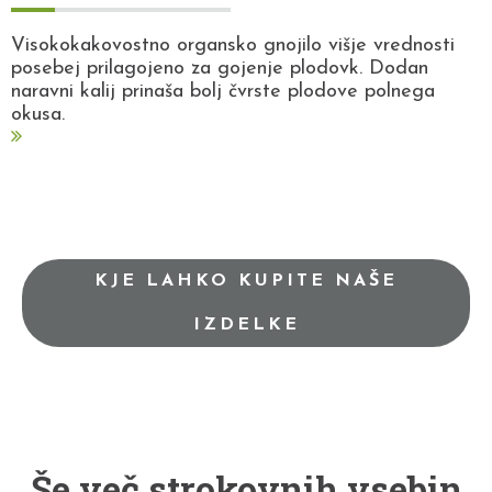
Visokokakovostno organsko gnojilo višje vrednosti
posebej prilagojeno za gojenje plodovk. Dodan
naravni kalij prinaša bolj čvrste plodove polnega
okusa.
KJE LAHKO KUPITE NAŠE
IZDELKE
Še več strokovnih vsebin