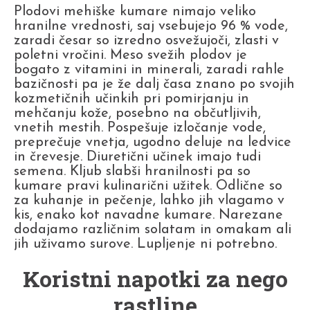
Plodovi mehiške kumare nimajo veliko
hranilne vrednosti, saj vsebujejo 96 % vode,
zaradi česar so izredno osvežujoči, zlasti v
poletni vročini. Meso svežih plodov je
bogato z vitamini in minerali, zaradi rahle
bazičnosti pa je že dalj časa znano po svojih
kozmetičnih učinkih pri pomirjanju in
mehčanju kože, posebno na občutljivih,
vnetih mestih. Pospešuje izločanje vode,
preprečuje vnetja, ugodno deluje na ledvice
in črevesje. Diuretični učinek imajo tudi
semena. Kljub slabši hranilnosti pa so
kumare pravi kulinarični užitek. Odlične so
za kuhanje in pečenje, lahko jih vlagamo v
kis, enako kot navadne kumare. Narezane
dodajamo različnim solatam in omakam ali
jih uživamo surove. Lupljenje ni potrebno.
Koristni napotki za nego
rastline