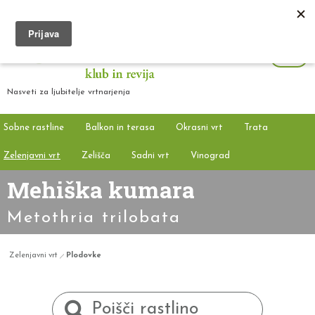
Nasveti za ljubitelje vrtnarjenja
Sobne rastline
Balkon in terasa
Okrasni vrt
Trata
Zelenjavni vrt
Zelišča
Sadni vrt
Vinograd
Mehiška kumara
Metothria trilobata
Zelenjavni vrt
Plodovke