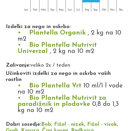
Jan
Feb
Mar
Apr
Maj
Jun
Jul
Avg
Sep
Okt
Nov
Dec
Izdelki za nego in oskrbo:
Plantella Organik
, 2 kg na 10
m2
Bio Plantella Nutrivit
Univerzal
, 2 kg na 10 m2
Zalivanje:
veliko 2x / teden
Učinkoviti izdelki za nego in oskrbo vaših
rastlin
Bio Plantella Vrt
10 ml/1 l vode
na 10 m2
Bio Plantella Nutrivit za
paradižnik in plodovke
0,8 do 1,3
kg na 10 m2
Dobri sosedje:
Bob
,
Fižol - nizek
,
Fižol - visok
,
Grah
,
Koruza
,
Črni koren
,
Redkvica