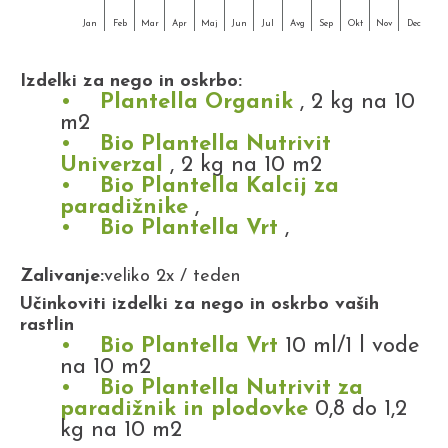
Jan
Feb
Mar
Apr
Maj
Jun
Jul
Avg
Sep
Okt
Nov
Dec
Izdelki za nego in oskrbo:
Plantella Organik
, 2 kg na 10
m2
Bio Plantella Nutrivit
Univerzal
, 2 kg na 10 m2
Bio Plantella Kalcij za
paradižnike
,
Bio Plantella Vrt
,
Zalivanje:
veliko 2x / teden
Učinkoviti izdelki za nego in oskrbo vaših
rastlin
Bio Plantella Vrt
10 ml/1 l vode
na 10 m2
Bio Plantella Nutrivit za
paradižnik in plodovke
0,8 do 1,2
kg na 10 m2