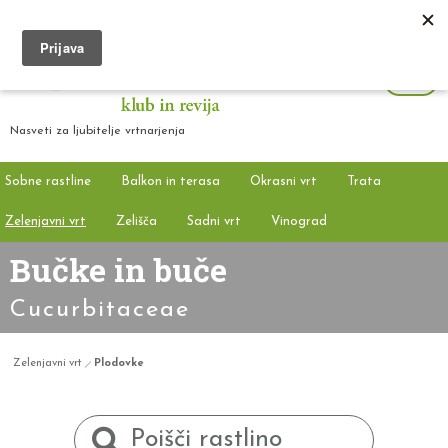
Nasveti za ljubitelje vrtnarjenja
Sobne rastline
Balkon in terasa
Okrasni vrt
Trata
Zelenjavni vrt
Zelišča
Sadni vrt
Vinograd
Bučke in buče
Cucurbitaceae
Zelenjavni vrt
Plodovke