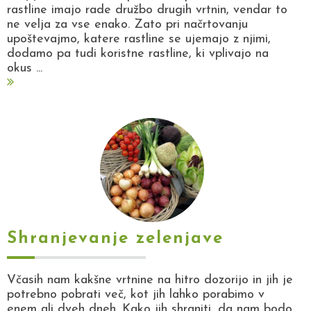
rastline imajo rade družbo drugih vrtnin, vendar to
ne velja za vse enako. Zato pri načrtovanju
upoštevajmo, katere rastline se ujemajo z njimi,
dodamo pa tudi koristne rastline, ki vplivajo na
okus ...
Shranjevanje zelenjave
Včasih nam kakšne vrtnine na hitro dozorijo in jih je
potrebno pobrati več, kot jih lahko porabimo v
enem ali dveh dneh. Kako jih shraniti, da nam bodo