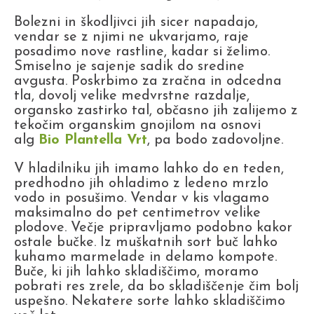
Bolezni in škodljivci jih sicer napadajo,
vendar se z njimi ne ukvarjamo, raje
posadimo nove rastline, kadar si želimo.
Smiselno je sajenje sadik do sredine
avgusta. Poskrbimo za zračna in odcedna
tla, dovolj velike medvrstne razdalje,
organsko zastirko tal, občasno jih zalijemo z
tekočim organskim gnojilom na osnovi
alg
Bio Plantella Vrt
, pa bodo zadovoljne.
V hladilniku jih imamo lahko do en teden,
predhodno jih ohladimo z ledeno mrzlo
vodo in posušimo. Vendar v kis vlagamo
maksimalno do pet centimetrov velike
plodove. Večje pripravljamo podobno kakor
ostale bučke. Iz muškatnih sort buč lahko
kuhamo marmelade in delamo kompote.
Buče, ki jih lahko skladiščimo, moramo
pobrati res zrele, da bo skladiščenje čim bolj
uspešno. Nekatere sorte lahko skladiščimo