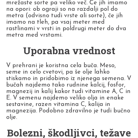
mrežaste sorte pa veliko več. Če jih imamo
na opori: ob ograji so na razdalji pol do
metra (odvisno tudi vrste ali sorte), če jih
imamo na tleh, pa vsaj meter med
rastlinami v vrsti in poldrugi meter do dva
metra med vrstami.
Uporabna vrednost
V prehrani je koristna cela buča. Meso,
seme in celo cvetovi, pa še olje lahko
stiskamo in pridobimo iz njenega semena. V
bučah najdemo tako rudnine kalcij, fosfor,
magnezij in kalij kakor tudi vitamine A, C in
E. V semenu najdemo veliko olja in enake
sestavine, razen vitamina C, kalija in
magnezija. Podobno zdravilno je tudi bučno
olje.
Bolezni, škodljivci, težave