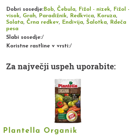
Dobri sosedje:
Bob
,
Čebula
,
Fižol - nizek
,
Fižol -
visok
,
Grah
,
Paradižnik
,
Redkvica
,
Koruza
,
Solata
,
Črna redkev
,
Endivija
,
Šalotka
,
Rdeča
pesa
Slabi sosedje:
/
Koristne rastline v vrsti:
/
Za največji uspeh uporabite:
Plantella Organik