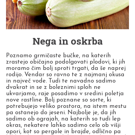
Nega in oskrba
Poznamo grmičaste bučke, na katerih
zrastejo običajno podolgovati plodovi, ki jih
moramo čim bolj sproti trgati, da še naprej
rodijo. Vendar so ravno te z najmanj okusa
in največ vode. Tudi te navadno sadimo
dvakrat in se z boleznimi sploh ne
ukvarjamo, raje posadimo v sredini poletja
nove rastline. Bolj poznane so sorte, ki
potrebujejo veliko prostora, na istem mestu
pa ostanejo do jeseni. Najbolje je, da jih
sadimo ob ograjah, na katerih so tudi lep
okras, nekatere lahko sadimo celo ob višji
opori, kot so pergole in brajde, odlično pa