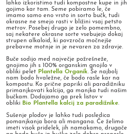
lahko izkoristimo tudi kompostne kupe in jih
gojimo kar tam. Seme pobiramo le, če
imamo samo eno vrsto in sorto bučk, tudi
okrasne ne smejo rasti v bližini vsaj petsto
metrov. Posebej drugo je zelo pomembno,
saj nekatere okrasne sorte vsebujejo dokaj
strupen alkaloid, ki povzroča močnejše
prebavne motnje in je nevaren za zdravje.
Buče sodijo med največje požrešneže,
gnojimo jih s 100% organskim gnojilo v
obliki pelet
Plantella Organik
. Še najbolj
nam bodo hvaležne, če bodo rasle kar na
kompostu. Ko prične papriki ali paradižniku
primanjkovati kalcija, ga manjka tudi našim
bučkam. Dodajamo ga prek listov v
obliki
Bio Plantella kalcij za paradižnike
.
Sušenje plodov je lahko tudi posledica
pomanjkanja bora ali mangana. Če želimo
imeti visok pridelek, jih namakamo, drugače