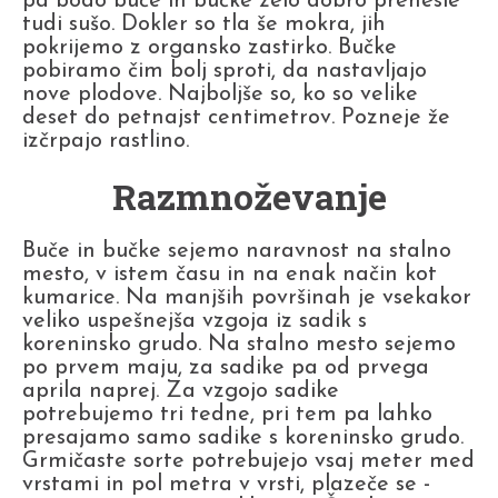
pa bodo buče in bučke zelo dobro prenesle
tudi sušo. Dokler so tla še mokra, jih
pokrijemo z organsko zastirko. Bučke
pobiramo čim bolj sproti, da nastavljajo
nove plodove. Najboljše so, ko so velike
deset do petnajst centimetrov. Pozneje že
izčrpajo rastlino.
Razmnoževanje
Buče in bučke sejemo naravnost na stalno
mesto, v istem času in na enak način kot
kumarice. Na manjših površinah je vsekakor
veliko uspešnejša vzgoja iz sadik s
koreninsko grudo. Na stalno mesto sejemo
po prvem maju, za sadike pa od prvega
aprila naprej. Za vzgojo sadike
potrebujemo tri tedne, pri tem pa lahko
presajamo samo sadike s koreninsko grudo.
Grmičaste sorte potrebujejo vsaj meter med
vrstami in pol metra v vrsti, plazeče se -