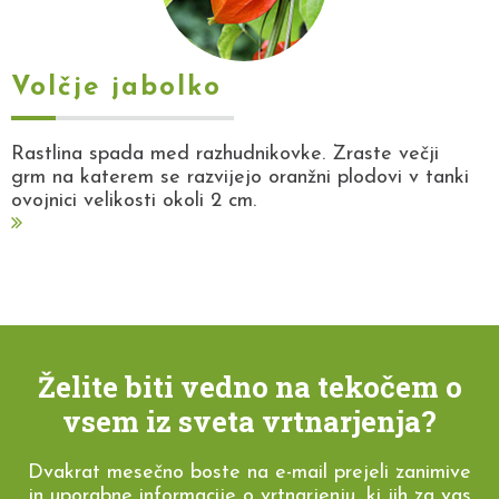
Volčje jabolko
Rastlina spada med razhudnikovke. Zraste večji
grm na katerem se razvijejo oranžni plodovi v tanki
ovojnici velikosti okoli 2 cm.
Želite biti vedno na tekočem o
vsem iz sveta vrtnarjenja?
Dvakrat mesečno boste na e-mail prejeli zanimive
in uporabne informacije o vrtnarjenju, ki jih za vas