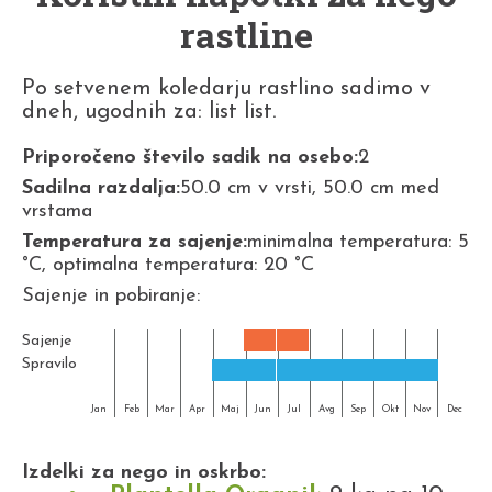
rastline
Po setvenem koledarju rastlino sadimo v
dneh, ugodnih za: list list.
Priporočeno število sadik na osebo:
2
Sadilna razdalja:
50.0 cm v vrsti, 50.0 cm med
vrstama
Temperatura za sajenje:
minimalna temperatura: 5
°C, optimalna temperatura: 20 °C
Sajenje in pobiranje:
Sajenje
Spravilo
Jan
Feb
Mar
Apr
Maj
Jun
Jul
Avg
Sep
Okt
Nov
Dec
Izdelki za nego in oskrbo: