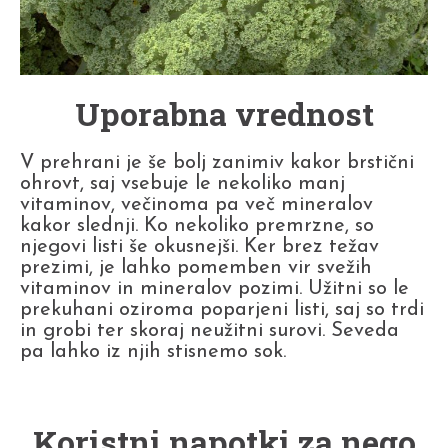
Uporabna vrednost
V prehrani je še bolj zanimiv kakor brstični
ohrovt, saj vsebuje le nekoliko manj
vitaminov, večinoma pa več mineralov
kakor slednji. Ko nekoliko premrzne, so
njegovi listi še okusnejši. Ker brez težav
prezimi, je lahko pomemben vir svežih
vitaminov in mineralov pozimi. Užitni so le
prekuhani oziroma poparjeni listi, saj so trdi
in grobi ter skoraj neužitni surovi. Seveda
pa lahko iz njih stisnemo sok.
Koristni napotki za nego