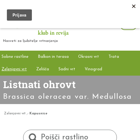
Nasveti za ljubitelje vrtnarjenja
Sobne rastline
Balkon in terasa
Okrasni vrt
Trata
Zelenjavni vrt
Zelišča
Sadni vrt
Vinograd
Listnati ohrovt
Brassica oleracea var. Medullosa
Zelenjavni vrt
Kapusnice