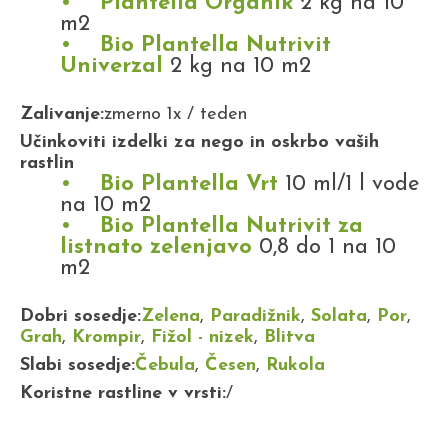
Plantella Organik
2 kg na 10
m2
Bio Plantella Nutrivit
Univerzal
2 kg na 10 m2
Zalivanje:
zmerno 1x / teden
Učinkoviti izdelki za nego in oskrbo vaših
rastlin
Bio Plantella Vrt
10 ml/1 l vode
na 10 m2
Bio Plantella Nutrivit za
listnato zelenjavo
0,8 do 1 na 10
m2
Dobri sosedje:
Zelena
,
Paradižnik
,
Solata
,
Por
,
Grah
,
Krompir
,
Fižol - nizek
,
Blitva
Slabi sosedje:
Čebula
,
Česen
,
Rukola
Koristne rastline v vrsti:
/