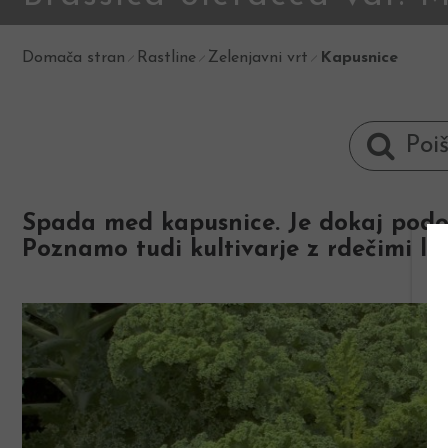
Domača stran
Rastline
Zelenjavni vrt
Kapusnice
Spada med kapusnice. Je dokaj podobe
Poznamo tudi kultivarje z rdečimi list