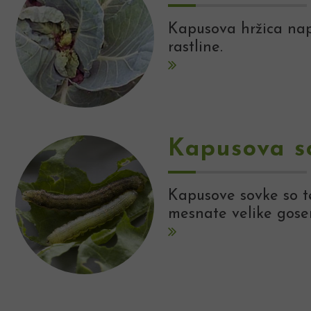
Kapusova hržica nap
rastline.
Kapusova s
Kapusove sovke so tem
mesnate velike gosen