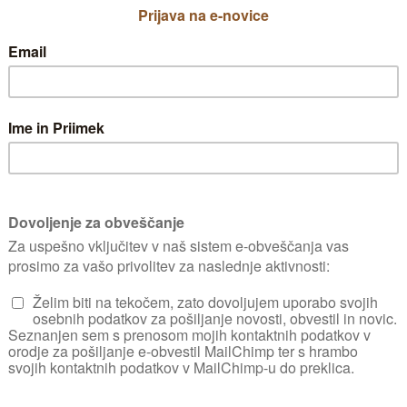
slednji. Ko nekoliko p
brez težav prezimi, 
mineralov pozimi. Uži
saj so trdi in grobi t
njih stisnemo sok.
stni napotki za nego ras
h, ugodnih za: list list.