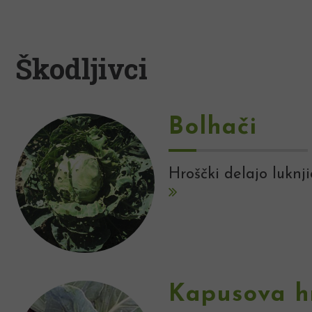
Škodljivci
Bolhači
Hroščki delajo luknji
Kapusova h