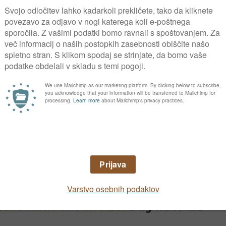
m med vrstama
atura: 5 °C, optimalna temperatura: 20 °
Mar
Apr
Maj
Jun
Jul
Avg
a Organik
2 kg na 10 m2
tella Nutrivit Univerzal
2 kg na 10 m2