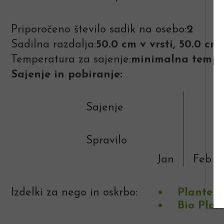
Priporočeno število sadik na osebo:
2
Sadilna razdalja:
50.0 cm v vrsti, 50.0 c
Temperatura za sajenje:
minimalna temper
Sajenje in pobiranje:
Sajenje
Spravilo
Jan
Feb
Izdelki za nego in oskrbo:
Plantell
Bio Plan