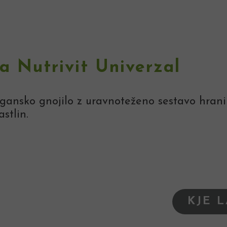
la Nutrivit Univerzal
ansko gnojilo z uravnoteženo sestavo hranil
stlin.
KJE 