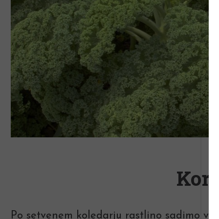
Kori
Po setvenem koledarju rastlino sadimo v dne