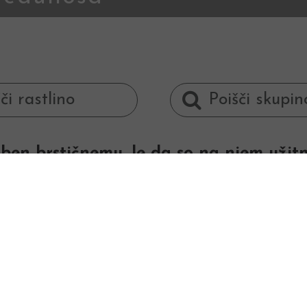
n brstičnemu, le da so na njem užitni,
i.
Upo
V prehrani je še bolj
le nekoliko manj vit