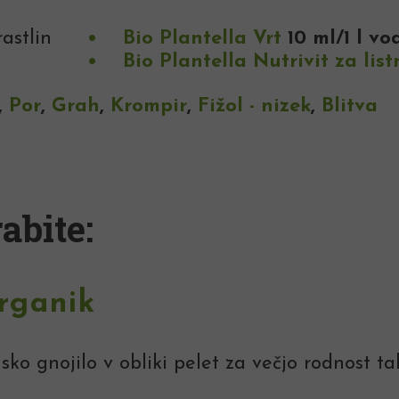
astlin
Bio Plantella Vrt
10 ml/1 l v
Bio Plantella Nutrivit za lis
,
Por
,
Grah
,
Krompir
,
Fižol - nizek
,
Blitva
abite:
rganik
ko gnojilo v obliki pelet za večjo rodnost tal