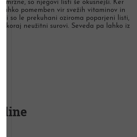
remrzne, so njegovi listi še okusnejši. Ker
je lahko pomemben vir svežih vitaminov in
tni so le prekuhani oziroma poparjeni listi,
er skoraj neužitni surovi. Seveda pa lahko iz
tline