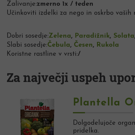
Zalivanje:
zmerno 1x / teden
Učinkoviti izdelki za nego in oskrbo vaših r
Dobri sosedje:
Zelena
,
Paradižnik
,
Solata
Slabi sosedje:
Čebula
,
Česen
,
Rukola
Koristne rastline v vrsti:
/
Za največji uspeh upor
Plantella O
Dolgodelujoče organs
pridelka.