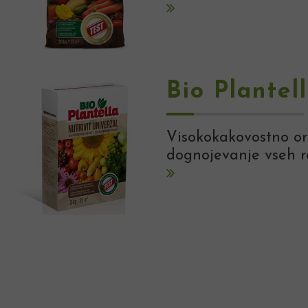
Bio Plantel
Visokokakovostno org
dognojevanje vseh ra