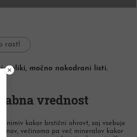
 veliki, močno nakodrani listi.
rabna vrednost
 zanimiv kakor brstični ohrovt, saj vsebuje
aminov, večinoma pa več mineralov kakor