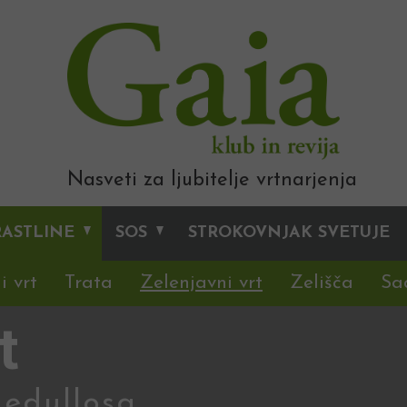
Nasveti za ljubitelje vrtnarjenja
RASTLINE
SOS
STROKOVNJAK SVETUJE
i vrt
Trata
Zelenjavni vrt
Zelišča
Sa
t
Medullosa