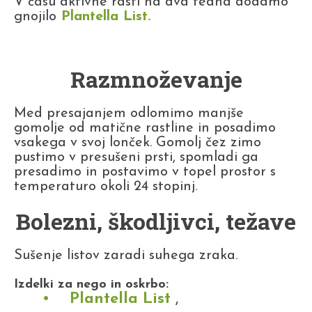
V času aktivne rasti na dva tedna dodamo
gnojilo
Plantella List
.
Razmnoževanje
Med presajanjem odlomimo manjše
gomolje od matične rastline in posadimo
vsakega v svoj lonček. Gomolj čez zimo
pustimo v presušeni prsti, spomladi ga
presadimo in postavimo v topel prostor s
temperaturo okoli 24 stopinj.
Bolezni, škodljivci, težave
Sušenje listov zaradi suhega zraka.
Izdelki za nego in oskrbo:
Plantella List
,