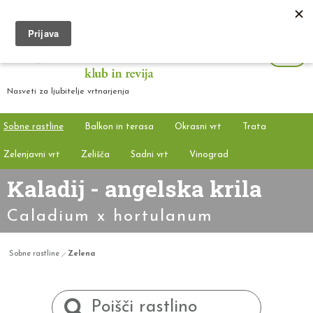
Nasveti za ljubitelje vrtnarjenja
Sobne rastline
Balkon in terasa
Okrasni vrt
Trata
Zelenjavni vrt
Zelišča
Sadni vrt
Vinograd
Kaladij - angelska krila
Caladium x hortulanum
Sobne rastline
Zelena