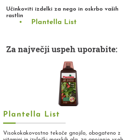
Učinkoviti izdelki za nego in oskrbo vaših
rastlin
Plantella List
Za največji uspeh uporabite:
Plantella List
Visokokakovostno tekoče gnojilo, obogateno z
vitamini in izvlečki morskih alg, za gnojenje vseh