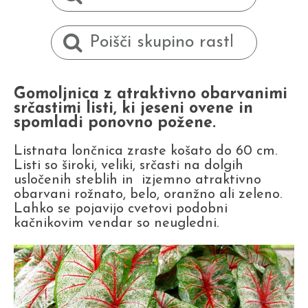
Gomoljnica z atraktivno obarvanimi
srčastimi listi, ki jeseni ovene in
spomladi ponovno požene.
Listnata lončnica zraste košato do 60 cm.
Listi so široki, veliki, srčasti na dolgih
usločenih steblih in izjemno atraktivno
obarvani rožnato, belo, oranžno ali zeleno.
Lahko se pojavijo cvetovi podobni
kačnikovim vendar so neugledni.